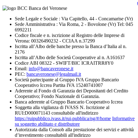
Sede Legale e Sociale : Via Capitello, 44 - Concamarise (Vr)
Sede Amministrativa : Via Roma, 2 - Bovolone (Vr) Tel: 045
6992211
Codice fiscale e n. iscrizione al Registro delle Imprese di
Verona: 00326490232 - CCIAA n.37299
Iscritta all’Albo delle banche presso la Banca d’Italia al n.
2176
Iscritta all’Albo delle Società Cooperative al n. A161637
Codice ABI 08322 - SWIFT/BIC ICRAITRR8Y0
Email:
info@bancaveronese.it
PEC:
bancaveronese@legalmail.it
Società partecipante al Gruppo IVA Gruppo Bancario
Cooperativo Iccrea Partita IVA 15240741007
Aderente al Fondo di Garanzia dei Depositanti del Credito
Cooperativo; Fondo Nazionale di Garanzia.
Banca aderente al Gruppo Bancario Cooperativo Iccrea
Soggetta alla vigilanza di IVASS N. Iscrizione al
RUI:D000071143 consultabile all'indirizzo
https://ruipubblico.ivass.it/rui-pubblica/ng/#/home
Informative
su soggetto abilitato e distributore
Autorizzata dalla Consob alla prestazione dei servizi e attività
d’investimento consultabili all'indirizzo