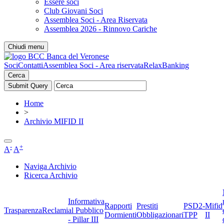
Essere soci
Club Giovani Soci
Assemblea Soci - Area Riservata
Assemblea 2026 - Rinnovo Cariche
Chiudi menu
Soci
Contatti
Assemblea Soci - Area riservata
RelaxBanking
Cerca
Home
>
Archivio MIFID II
-
+
A
A
Naviga Archivio
Ricerca Archivio
Informativa
Rapporti
Prestiti
PSD2-
Mifid
Trasparenza
Reclami
al Pubblico
Dormienti
Obbligazionari
TPP
II
- Pillar III