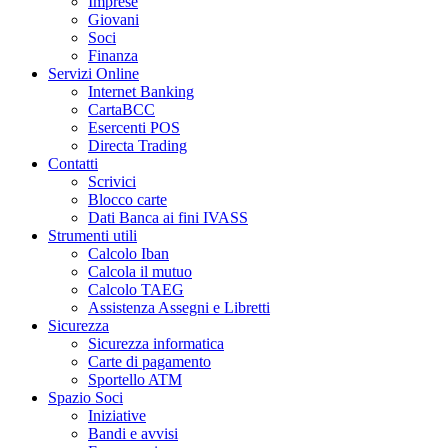
Imprese
Giovani
Soci
Finanza
Servizi Online
Internet Banking
CartaBCC
Esercenti POS
Directa Trading
Contatti
Scrivici
Blocco carte
Dati Banca ai fini IVASS
Strumenti utili
Calcolo Iban
Calcola il mutuo
Calcolo TAEG
Assistenza Assegni e Libretti
Sicurezza
Sicurezza informatica
Carte di pagamento
Sportello ATM
Spazio Soci
Iniziative
Bandi e avvisi