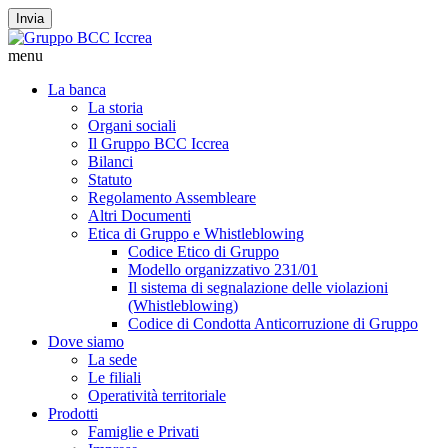
Invia
menu
La banca
La storia
Organi sociali
Il Gruppo BCC Iccrea
Bilanci
Statuto
Regolamento Assembleare
Altri Documenti
Etica di Gruppo e Whistleblowing
Codice Etico di Gruppo
Modello organizzativo 231/01
Il sistema di segnalazione delle violazioni
(Whistleblowing)
Codice di Condotta Anticorruzione di Gruppo
Dove siamo
La sede
Le filiali
Operatività territoriale
Prodotti
Famiglie e Privati