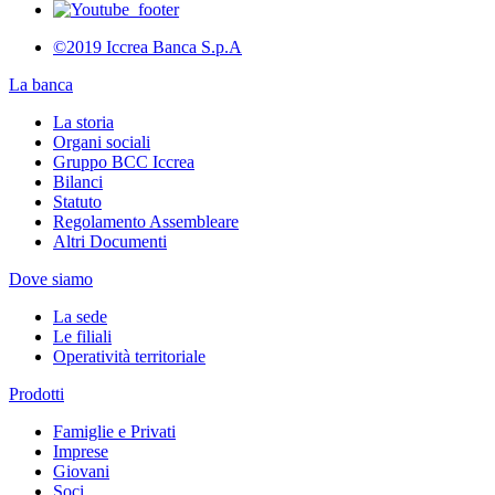
©2019 Iccrea Banca S.p.A
La banca
La storia
Organi sociali
Gruppo BCC Iccrea
Bilanci
Statuto
Regolamento Assembleare
Altri Documenti
Dove siamo
La sede
Le filiali
Operatività territoriale
Prodotti
Famiglie e Privati
Imprese
Giovani
Soci