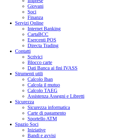
Imprese
Giovani
Soci
Finanza
Servizi Online
Internet Banking
CartaBCC
Esercenti POS
Directa Trading
Contatti
Scrivici
Blocco carte
Dati Banca ai fini IVASS
Strumenti utili
Calcolo Iban
Calcola il mutuo
Calcolo TAEG
Assistenza Assegni e Libretti
Sicurezza
Sicurezza informatica
Carte di pagamento
Sportello ATM
Spazio Soci
Iniziative
Bandi e avvisi