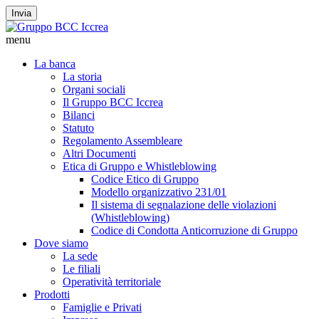
Invia
menu
La banca
La storia
Organi sociali
Il Gruppo BCC Iccrea
Bilanci
Statuto
Regolamento Assembleare
Altri Documenti
Etica di Gruppo e Whistleblowing
Codice Etico di Gruppo
Modello organizzativo 231/01
Il sistema di segnalazione delle violazioni
(Whistleblowing)
Codice di Condotta Anticorruzione di Gruppo
Dove siamo
La sede
Le filiali
Operatività territoriale
Prodotti
Famiglie e Privati