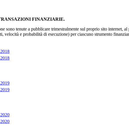
TRANSAZIONI FINANZIARIE.
ono tenute a pubblicare trimestralmente sul proprio sito internet, al più
osti, velocità e probabilità di esecuzione) per ciascuno strumento finanzi
2018
2018
2019
2019
2020
2020