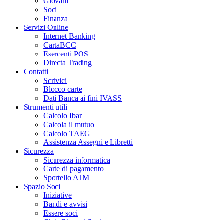
Giovani
Soci
Finanza
Servizi Online
Internet Banking
CartaBCC
Esercenti POS
Directa Trading
Contatti
Scrivici
Blocco carte
Dati Banca ai fini IVASS
Strumenti utili
Calcolo Iban
Calcola il mutuo
Calcolo TAEG
Assistenza Assegni e Libretti
Sicurezza
Sicurezza informatica
Carte di pagamento
Sportello ATM
Spazio Soci
Iniziative
Bandi e avvisi
Essere soci