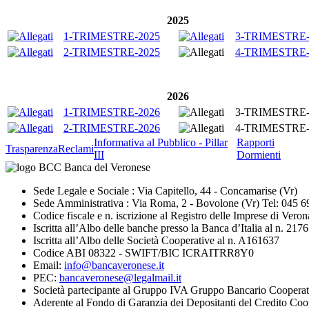
2025
1-TRIMESTRE-2025
3-TRIMESTRE-
2-TRIMESTRE-2025
4-TRIMESTRE-
2026
1-TRIMESTRE-2026
3-TRIMESTRE-
2-TRIMESTRE-2026
4-TRIMESTRE-
Informativa al Pubblico - Pillar
Rapporti
Trasparenza
Reclami
III
Dormienti
Sede Legale e Sociale : Via Capitello, 44 - Concamarise (Vr)
Sede Amministrativa : Via Roma, 2 - Bovolone (Vr) Tel: 045 
Codice fiscale e n. iscrizione al Registro delle Imprese di V
Iscritta all’Albo delle banche presso la Banca d’Italia al n. 2176
Iscritta all’Albo delle Società Cooperative al n. A161637
Codice ABI 08322 - SWIFT/BIC ICRAITRR8Y0
Email:
info@bancaveronese.it
PEC:
bancaveronese@legalmail.it
Società partecipante al Gruppo IVA Gruppo Bancario Cooperat
Aderente al Fondo di Garanzia dei Depositanti del Credito Coo