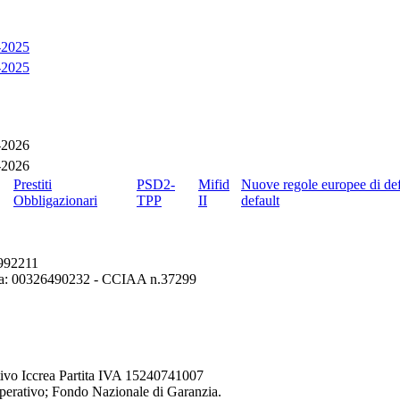
2025
2025
2026
2026
Prestiti
PSD2-
Mifid
Nuove regole europee di def
Obbligazionari
TPP
II
default
6992211
erona: 00326490232 - CCIAA n.37299
ivo Iccrea Partita IVA 15240741007
perativo; Fondo Nazionale di Garanzia.