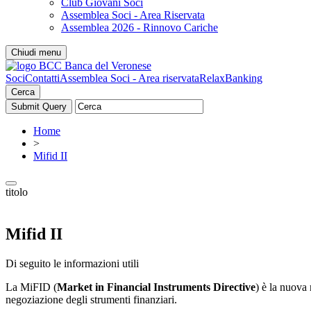
Club Giovani Soci
Assemblea Soci - Area Riservata
Assemblea 2026 - Rinnovo Cariche
Chiudi menu
Soci
Contatti
Assemblea Soci - Area riservata
RelaxBanking
Cerca
Home
>
Mifid II
titolo
Mifid II
Di seguito le informazioni utili
La MiFID (
Market in Financial Instruments Directive
) è la nuova 
negoziazione degli strumenti finanziari.