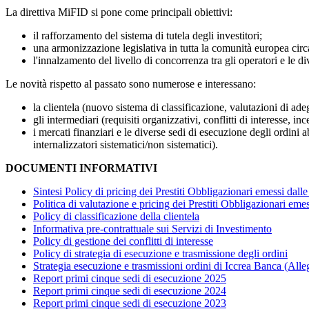
La direttiva MiFID si pone come principali obiettivi:
il rafforzamento del sistema di tutela degli investitori;
una armonizzazione legislativa in tutta la comunità europea circa
l'innalzamento del livello di concorrenza tra gli operatori e le d
Le novità rispetto al passato sono numerose e interessano:
la clientela (nuovo sistema di classificazione, valutazioni di ad
gli intermediari (requisiti organizzativi, conflitti di interesse, inc
i mercati finanziari e le diverse sedi di esecuzione degli ordini
internalizzatori sistematici/non sistematici).
DOCUMENTI INFORMATIVI
Sintesi Policy di pricing dei Prestiti Obbligazionari emessi dal
Politica di valutazione e pricing dei Prestiti Obbligazionari em
Policy di classificazione della clientela
Informativa pre-contrattuale sui Servizi di Investimento
Policy di gestione dei conflitti di interesse
Policy di strategia di esecuzione e trasmissione degli ordini
Strategia esecuzione e trasmissioni ordini di Iccrea Banca (Alleg
Report primi cinque sedi di esecuzione 2025
Report primi cinque sedi di esecuzione 2024
Report primi cinque sedi di esecuzione 2023