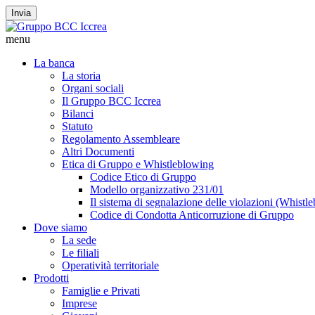
Invia
menu
La banca
La storia
Organi sociali
Il Gruppo BCC Iccrea
Bilanci
Statuto
Regolamento Assembleare
Altri Documenti
Etica di Gruppo e Whistleblowing
Codice Etico di Gruppo
Modello organizzativo 231/01
Il sistema di segnalazione delle violazioni (Whistl
Codice di Condotta Anticorruzione di Gruppo
Dove siamo
La sede
Le filiali
Operatività territoriale
Prodotti
Famiglie e Privati
Imprese