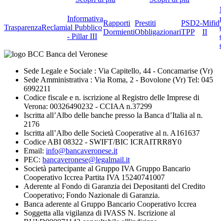
Informativa
Rapporti
Prestiti
PSD2-
Mifid
Trasparenza
Reclami
al Pubblico
Dormienti
Obbligazionari
TPP
II
- Pillar III
Sede Legale e Sociale : Via Capitello, 44 - Concamarise (Vr)
Sede Amministrativa : Via Roma, 2 - Bovolone (Vr) Tel: 045
6992211
Codice fiscale e n. iscrizione al Registro delle Imprese di
Verona: 00326490232 - CCIAA n.37299
Iscritta all’Albo delle banche presso la Banca d’Italia al n.
2176
Iscritta all’Albo delle Società Cooperative al n. A161637
Codice ABI 08322 - SWIFT/BIC ICRAITRR8Y0
Email:
info@bancaveronese.it
PEC:
bancaveronese@legalmail.it
Società partecipante al Gruppo IVA Gruppo Bancario
Cooperativo Iccrea Partita IVA 15240741007
Aderente al Fondo di Garanzia dei Depositanti del Credito
Cooperativo; Fondo Nazionale di Garanzia.
Banca aderente al Gruppo Bancario Cooperativo Iccrea
Soggetta alla vigilanza di IVASS N. Iscrizione al