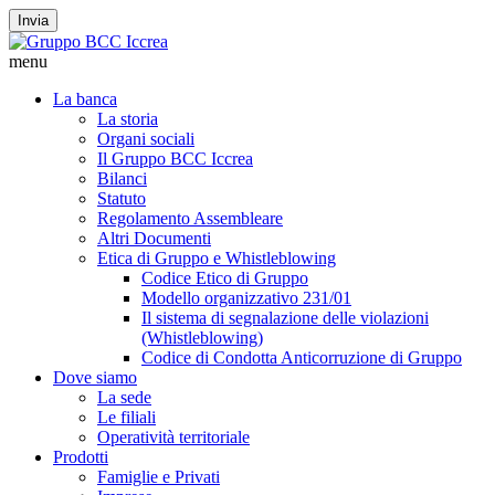
Invia
menu
La banca
La storia
Organi sociali
Il Gruppo BCC Iccrea
Bilanci
Statuto
Regolamento Assembleare
Altri Documenti
Etica di Gruppo e Whistleblowing
Codice Etico di Gruppo
Modello organizzativo 231/01
Il sistema di segnalazione delle violazioni
(Whistleblowing)
Codice di Condotta Anticorruzione di Gruppo
Dove siamo
La sede
Le filiali
Operatività territoriale
Prodotti
Famiglie e Privati