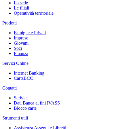
La sede
Le filiali
Operatività territoriale
Prodotti
Famiglie e Privati
Imprese
Giovani
Soci
Finanza
Servizi Online
Internet Banking
CartaBCC
Contatti
Scrivici
Dati Banca ai fini IVASS
Blocco carte
Strumenti utili
Assistenza Assegni e Libretti