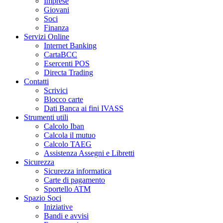
Imprese
Giovani
Soci
Finanza
Servizi Online
Internet Banking
CartaBCC
Esercenti POS
Directa Trading
Contatti
Scrivici
Blocco carte
Dati Banca ai fini IVASS
Strumenti utili
Calcolo Iban
Calcola il mutuo
Calcolo TAEG
Assistenza Assegni e Libretti
Sicurezza
Sicurezza informatica
Carte di pagamento
Sportello ATM
Spazio Soci
Iniziative
Bandi e avvisi