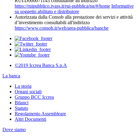
RUI:D000071143 consultabile all'indirizzo
https://ruipubblico.ivass.it/rui-pubblica/ng/#/home
Informative
su soggetto abilitato e distributore
Autorizzata dalla Consob alla prestazione dei servizi e attività
d’investimento consultabili all'indirizzo
https://www.consob.it/web/area-pubblica/banche
©2019 Iccrea Banca S.p.A
La banca
La storia
Organi sociali
Gruppo BCC Iccrea
Bilanci
Statuto
Regolamento Assembleare
Altri Documenti
Dove siamo