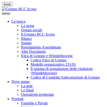
Invia
menu
La banca
La storia
Organi sociali
Il Gruppo BCC Iccrea
Bilanci
Statuto
Regolamento Assembleare
Altri Documenti
Etica di Gruppo e Whistleblowing
Codice Etico di Gruppo
Modello organizzativo 231/01
Il sistema di segnalazione delle violazioni
(Whistleblowing)
Codice di Condotta Anticorruzione di Gruppo
Dove siamo
La sede
Le filiali
Operatività territoriale
Prodotti
Famiglie e Privati