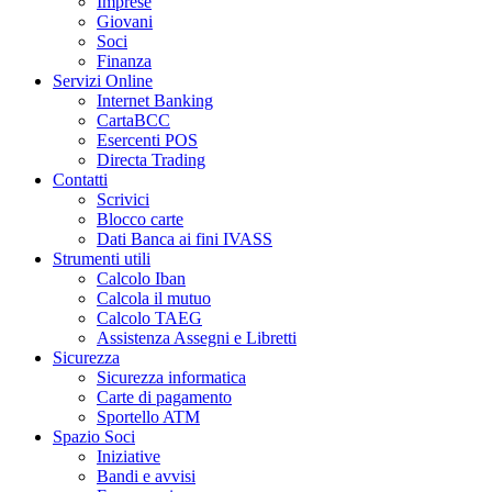
Imprese
Giovani
Soci
Finanza
Servizi Online
Internet Banking
CartaBCC
Esercenti POS
Directa Trading
Contatti
Scrivici
Blocco carte
Dati Banca ai fini IVASS
Strumenti utili
Calcolo Iban
Calcola il mutuo
Calcolo TAEG
Assistenza Assegni e Libretti
Sicurezza
Sicurezza informatica
Carte di pagamento
Sportello ATM
Spazio Soci
Iniziative
Bandi e avvisi