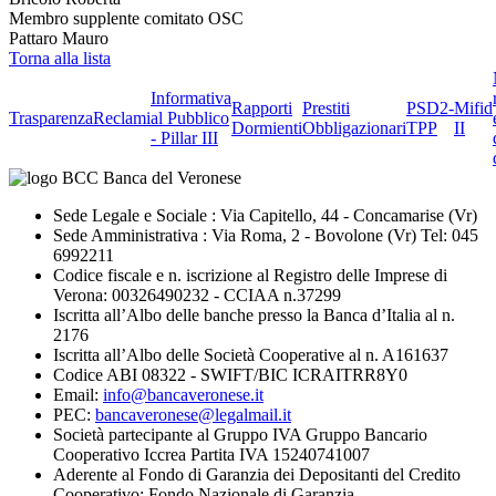
Membro supplente comitato OSC
Pattaro Mauro
Torna alla lista
Informativa
Rapporti
Prestiti
PSD2-
Mifid
Trasparenza
Reclami
al Pubblico
Dormienti
Obbligazionari
TPP
II
- Pillar III
Sede Legale e Sociale : Via Capitello, 44 - Concamarise (Vr)
Sede Amministrativa : Via Roma, 2 - Bovolone (Vr) Tel: 045
6992211
Codice fiscale e n. iscrizione al Registro delle Imprese di
Verona: 00326490232 - CCIAA n.37299
Iscritta all’Albo delle banche presso la Banca d’Italia al n.
2176
Iscritta all’Albo delle Società Cooperative al n. A161637
Codice ABI 08322 - SWIFT/BIC ICRAITRR8Y0
Email:
info@bancaveronese.it
PEC:
bancaveronese@legalmail.it
Società partecipante al Gruppo IVA Gruppo Bancario
Cooperativo Iccrea Partita IVA 15240741007
Aderente al Fondo di Garanzia dei Depositanti del Credito
Cooperativo; Fondo Nazionale di Garanzia.