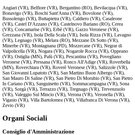
Angiari (VR), Belfiore (VR), Bergantino (RO), Bevilacqua (VR),
Bonavigo (VR), Boschi Sant'Anna (VR), Bovolone (VR),
Bussolengo (VR), Buttapietra (VR), Caldiero (VR), Casaleone
(VR), Castel D'Azzano (VR), Castelnovo Bariano (RO), Cerea
(VR), Concamarise (VR), Erbè (VR), Gazzo Veronese (VR),
Grezzana (VR), Isola Della Scala (VR), Isola Rizza (VR), Lavagno
(VR), Legnago (VR), Melara (RO), Mezzane Di Sotto (VR),
Minerbe (VR), Montagnana (PD), Mozzecane (VR), Negrar di
Valpolicella (VR), Nogara (VR), Nogarole Rocca (VR), Oppeano
(VR), Ostiglia (MN), Palù (VR), Pescantina (VR), Povegliano
Veronese (VR), Pressana (VR), Ronco All'Adige (VR), Roverbella
(MN), Roverchiara (VR), Roverè Veronese (VR), Salizzole (VR),
San Giovanni Lupatoto (VR), San Martino Buon Albergo (VR),
San Mauro Di Saline (VR), San Pietro Di Morubio (VR), San Pietro
In Cariano (VR), Sanguinetto (VR), Sommacampagna (VR), Sona
(VR), Sorgà (VR), Terrazzo (VR), Tregnago (VR), Trevenzuolo
(VR), Valeggio Sul Mincio (VR), Verona (VR), Veronella (VR),
Vigasio (VR), Villa Bartolomea (VR), Villafranca Di Verona (VR),
Zevio (VR)
Organi Sociali
Consiglio d'Amministrazione