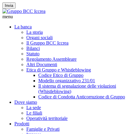
Invia
menu
La banca
La storia
Organi sociali
Il Gruppo BCC Iccrea
Bilanci
Statuto
Regolamento Assembleare
Altri Documenti
Etica di Gruppo e Whistleblowing
Codice Etico di Gruppo
Modello organizzativo 231/01
Il sistema di segnalazione delle violazioni
(Whistleblowing)
Codice di Condotta Anticorruzione di Gruppo
Dove siamo
La sede
Le filiali
Operatività territoriale
Prodotti
Famiglie e Privati