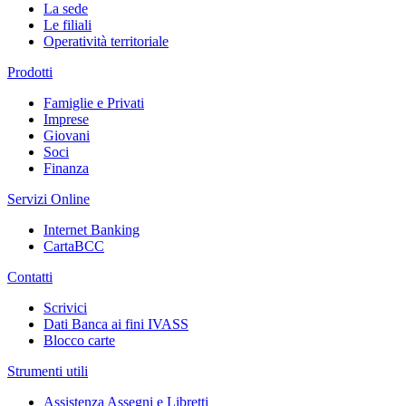
La sede
Le filiali
Operatività territoriale
Prodotti
Famiglie e Privati
Imprese
Giovani
Soci
Finanza
Servizi Online
Internet Banking
CartaBCC
Contatti
Scrivici
Dati Banca ai fini IVASS
Blocco carte
Strumenti utili
Assistenza Assegni e Libretti