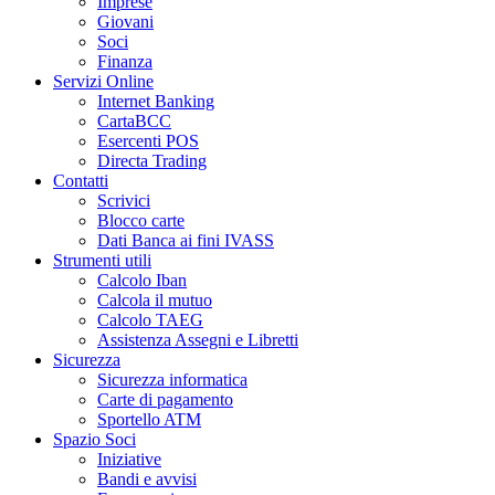
Imprese
Giovani
Soci
Finanza
Servizi Online
Internet Banking
CartaBCC
Esercenti POS
Directa Trading
Contatti
Scrivici
Blocco carte
Dati Banca ai fini IVASS
Strumenti utili
Calcolo Iban
Calcola il mutuo
Calcolo TAEG
Assistenza Assegni e Libretti
Sicurezza
Sicurezza informatica
Carte di pagamento
Sportello ATM
Spazio Soci
Iniziative
Bandi e avvisi