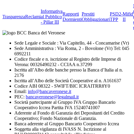
Informativa
Rapporti
Prestiti
PSD2-
Mifid
Trasparenza
Reclami
al Pubblico
Dormienti
Obbligazionari
TPP
II
- Pillar III
Sede Legale e Sociale : Via Capitello, 44 - Concamarise (Vr)
Sede Amministrativa : Via Roma, 2 - Bovolone (Vr) Tel: 045
6992211
Codice fiscale e n. iscrizione al Registro delle Imprese di
Verona: 00326490232 - CCIAA n.37299
Iscritta all’Albo delle banche presso la Banca d’Italia al n.
2176
Iscritta all’Albo delle Società Cooperative al n. A161637
Codice ABI 08322 - SWIFT/BIC ICRAITRR8Y0
Email:
info@bancaveronese.it
PEC:
bancaveronese@legalmail.it
Società partecipante al Gruppo IVA Gruppo Bancario
Cooperativo Iccrea Partita IVA 15240741007
Aderente al Fondo di Garanzia dei Depositanti del Credito
Cooperativo; Fondo Nazionale di Garanzia.
Banca aderente al Gruppo Bancario Cooperativo Iccrea
Soggetta alla vigilanza di IVASS N. Iscrizione al