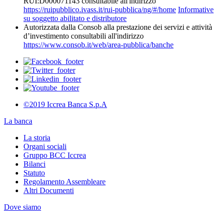
RUI:D000071143 consultabile all'indirizzo
https://ruipubblico.ivass.it/rui-pubblica/ng/#/home
Informative
su soggetto abilitato e distributore
Autorizzata dalla Consob alla prestazione dei servizi e attività
d’investimento consultabili all'indirizzo
https://www.consob.it/web/area-pubblica/banche
©2019 Iccrea Banca S.p.A
La banca
La storia
Organi sociali
Gruppo BCC Iccrea
Bilanci
Statuto
Regolamento Assembleare
Altri Documenti
Dove siamo