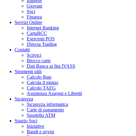
Imprese
Giovani
Soci
Finanza
Servizi Online
Internet Banking
CartaBCC
Esercenti POS
Directa Trading
Contatti
Scrivici
Blocco carte
Dati Banca ai fini IVASS
Strumenti utili
Calcolo Iban
Calcola il mutuo
Calcolo TAEG
Assistenza Assegni e Libretti
Sicurezza
Sicurezza informatica
Carte di pagamento
Sportello ATM
Spazio Soci
Iniziative
Bandi e avvisi