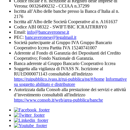
Codice fiscale e n. iscrizione al Registro delle Imprese di
Verona: 00326490232 - CCIAA n.37299
Iscritta all’Albo delle banche presso la Banca d’Italia al n.
2176
Iscritta all’Albo delle Società Cooperative al n. A161637
Codice ABI 08322 - SWIFT/BIC ICRAITRR8Y0
Email:
info@bancaveronese.it
PEC:
bancaveronese@legalmail.it
Società partecipante al Gruppo IVA Gruppo Bancario
Cooperativo Iccrea Partita IVA 15240741007
Aderente al Fondo di Garanzia dei Depositanti del Credito
Cooperativo; Fondo Nazionale di Garanzia.
Banca aderente al Gruppo Bancario Cooperativo Iccrea
Soggetta alla vigilanza di IVASS N. Iscrizione al
RUI:D000071143 consultabile all'indirizzo
https://ruipubblico.ivass.it/rui-pubblica/ng/#/home
Informative
su soggetto abilitato e distributore
Autorizzata dalla Consob alla prestazione dei servizi e attività
d’investimento consultabili all'indirizzo
https://www.consob.it/web/area-pubblica/banche