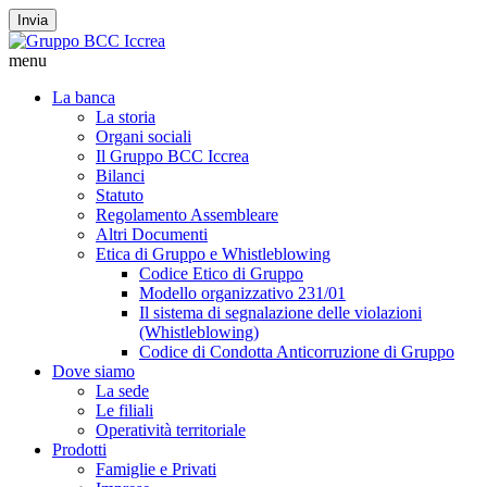
Invia
menu
La banca
La storia
Organi sociali
Il Gruppo BCC Iccrea
Bilanci
Statuto
Regolamento Assembleare
Altri Documenti
Etica di Gruppo e Whistleblowing
Codice Etico di Gruppo
Modello organizzativo 231/01
Il sistema di segnalazione delle violazioni
(Whistleblowing)
Codice di Condotta Anticorruzione di Gruppo
Dove siamo
La sede
Le filiali
Operatività territoriale
Prodotti
Famiglie e Privati