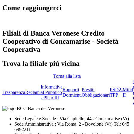
Come raggiungerci
Filiali di Banca Veronese Credito
Cooperativo di Concamarise - Società
Cooperativa
Trova la filiale più vicina
Torna alla lista
Informativa
Rapporti
Prestiti
PSD2-
Mifid
Trasparenza
Reclami
al Pubblico
Dormienti
Obbligazionari
TPP
II
- Pillar III
Sede Legale e Sociale : Via Capitello, 44 - Concamarise (Vr)
Sede Amministrativa : Via Roma, 2 - Bovolone (Vr) Tel: 045
6992211