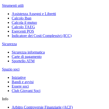
Strumenti utili
Assistenza Assegni e Libretti
Calcolo Iban
Calcola il mutuo
Calcolo TAEG
Esercenti POS
Indicatore dei Costi Complessivi (ICC)
Sicurezza
Sicurezza informatica
Carte di pagamento
Sportello ATM
Spazio soci
Iniziative
Bandi e avvisi
Essere soci
Club Giovani Soci
Info
Arbitro Controversie Finanziarie (ACF)