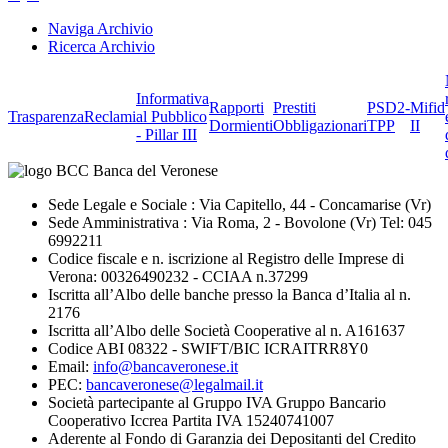
Naviga Archivio
Ricerca Archivio
Informativa
Rapporti
Prestiti
PSD2-
Mifid
Trasparenza
Reclami
al Pubblico
Dormienti
Obbligazionari
TPP
II
- Pillar III
Sede Legale e Sociale : Via Capitello, 44 - Concamarise (Vr)
Sede Amministrativa : Via Roma, 2 - Bovolone (Vr) Tel: 045
6992211
Codice fiscale e n. iscrizione al Registro delle Imprese di
Verona: 00326490232 - CCIAA n.37299
Iscritta all’Albo delle banche presso la Banca d’Italia al n.
2176
Iscritta all’Albo delle Società Cooperative al n. A161637
Codice ABI 08322 - SWIFT/BIC ICRAITRR8Y0
Email:
info@bancaveronese.it
PEC:
bancaveronese@legalmail.it
Società partecipante al Gruppo IVA Gruppo Bancario
Cooperativo Iccrea Partita IVA 15240741007
Aderente al Fondo di Garanzia dei Depositanti del Credito