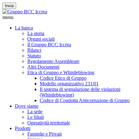
Invia
menu
La banca
La storia
Organi sociali
Il Gruppo BCC Iccrea
Bilanci
Statuto
Regolamento Assembleare
Altri Documenti
Etica di Gruppo e Whistleblowing
Codice Etico di Gruppo
Modello organizzativo 231/01
Il sistema di segnalazione delle violazioni
(Whistleblowing)
Codice di Condotta Anticorruzione di Gruppo
Dove siamo
La sede
Le filiali
Operatività territoriale
Prodotti
Famiglie e Privati