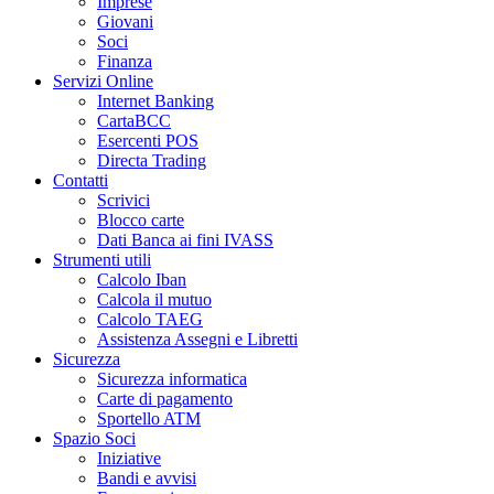
Imprese
Giovani
Soci
Finanza
Servizi Online
Internet Banking
CartaBCC
Esercenti POS
Directa Trading
Contatti
Scrivici
Blocco carte
Dati Banca ai fini IVASS
Strumenti utili
Calcolo Iban
Calcola il mutuo
Calcolo TAEG
Assistenza Assegni e Libretti
Sicurezza
Sicurezza informatica
Carte di pagamento
Sportello ATM
Spazio Soci
Iniziative
Bandi e avvisi