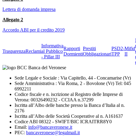
Lettera di domanda impresa
Allegato 2
Accordo ABI per il credito 2019
Informativa
Rapporti
Prestiti
PSD2-
Mifid
Trasparenza
Reclami
al Pubblico
Dormienti
Obbligazionari
TPP
II
- Pillar III
Sede Legale e Sociale : Via Capitello, 44 - Concamarise (Vr)
Sede Amministrativa : Via Roma, 2 - Bovolone (Vr) Tel: 045
6992211
Codice fiscale e n. iscrizione al Registro delle Imprese di
Verona: 00326490232 - CCIAA n.37299
Iscritta all’Albo delle banche presso la Banca d’Italia al n.
2176
Iscritta all’Albo delle Società Cooperative al n. A161637
Codice ABI 08322 - SWIFT/BIC ICRAITRR8Y0
Email:
info@bancaveronese.it
PEC:
bancaveronese@legalmail.it