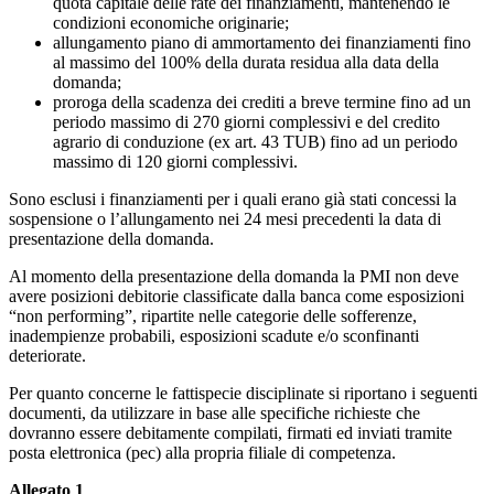
quota capitale delle rate dei finanziamenti, mantenendo le
condizioni economiche originarie;
allungamento piano di ammortamento dei finanziamenti fino
al massimo del 100% della durata residua alla data della
domanda;
proroga della scadenza dei crediti a breve termine fino ad un
periodo massimo di 270 giorni complessivi e del credito
agrario di conduzione (ex art. 43 TUB) fino ad un periodo
massimo di 120 giorni complessivi.
Sono esclusi i finanziamenti per i quali erano già stati concessi la
sospensione o l’allungamento nei 24 mesi precedenti la data di
presentazione della domanda.
Al momento della presentazione della domanda la PMI non deve
avere posizioni debitorie classificate dalla banca come esposizioni
“non performing”, ripartite nelle categorie delle sofferenze,
inadempienze probabili, esposizioni scadute e/o sconfinanti
deteriorate.
Per quanto concerne le fattispecie disciplinate si riportano i seguenti
documenti, da utilizzare in base alle specifiche richieste che
dovranno essere debitamente compilati, firmati ed inviati tramite
posta elettronica (pec) alla propria filiale di competenza.
Allegato 1