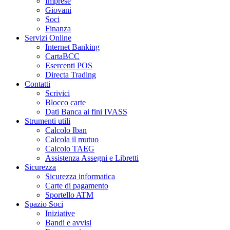
Imprese
Giovani
Soci
Finanza
Servizi Online
Internet Banking
CartaBCC
Esercenti POS
Directa Trading
Contatti
Scrivici
Blocco carte
Dati Banca ai fini IVASS
Strumenti utili
Calcolo Iban
Calcola il mutuo
Calcolo TAEG
Assistenza Assegni e Libretti
Sicurezza
Sicurezza informatica
Carte di pagamento
Sportello ATM
Spazio Soci
Iniziative
Bandi e avvisi