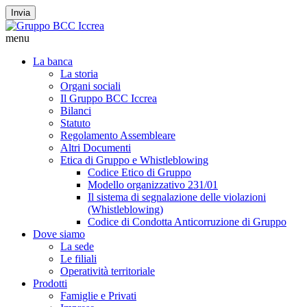
Invia
menu
La banca
La storia
Organi sociali
Il Gruppo BCC Iccrea
Bilanci
Statuto
Regolamento Assembleare
Altri Documenti
Etica di Gruppo e Whistleblowing
Codice Etico di Gruppo
Modello organizzativo 231/01
Il sistema di segnalazione delle violazioni
(Whistleblowing)
Codice di Condotta Anticorruzione di Gruppo
Dove siamo
La sede
Le filiali
Operatività territoriale
Prodotti
Famiglie e Privati