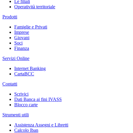
Le filiali
Operatività territoriale
Prodotti
Famiglie e Privati
Imprese
Giovani
Soci
Finanza
Servizi Online
Internet Banking
CartaBCC
Contatti
Scrivici
Dati Banca ai fini IVASS
Blocco carte
Strumenti utili
Assistenza Assegni e Libretti
Calcolo Iban