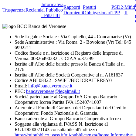
Informativa
Rapporti
Prestiti
PSD2-
Mifid
Trasparenza
Reclami
al Pubblico
Dormienti
Obbligazionari
TPP
II
- Pillar III
Sede Legale e Sociale : Via Capitello, 44 - Concamarise (Vr)
Sede Amministrativa : Via Roma, 2 - Bovolone (Vr) Tel: 045
6992211
Codice fiscale e n. iscrizione al Registro delle Imprese di
Verona: 00326490232 - CCIAA n.37299
Iscritta all’Albo delle banche presso la Banca d’Italia al n.
2176
Iscritta all’Albo delle Società Cooperative al n. A161637
Codice ABI 08322 - SWIFT/BIC ICRAITRR8Y0
Email:
info@bancaveronese.it
PEC:
bancaveronese@legalmail.it
Società partecipante al Gruppo IVA Gruppo Bancario
Cooperativo Iccrea Partita IVA 15240741007
Aderente al Fondo di Garanzia dei Depositanti del Credito
Cooperativo; Fondo Nazionale di Garanzia.
Banca aderente al Gruppo Bancario Cooperativo Iccrea
Soggetta alla vigilanza di IVASS N. Iscrizione al
RUI:D000071143 consultabile all'indirizzo
https://ruipubblico.ivass.it/rui-pubblica/ng/#/home
Informative