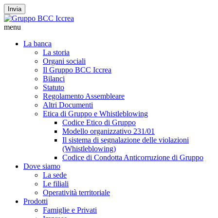
Invia
menu
La banca
La storia
Organi sociali
Il Gruppo BCC Iccrea
Bilanci
Statuto
Regolamento Assembleare
Altri Documenti
Etica di Gruppo e Whistleblowing
Codice Etico di Gruppo
Modello organizzativo 231/01
Il sistema di segnalazione delle violazioni
(Whistleblowing)
Codice di Condotta Anticorruzione di Gruppo
Dove siamo
La sede
Le filiali
Operatività territoriale
Prodotti
Famiglie e Privati