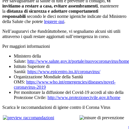
Per salvaguardare la salute di tutti e prevenire il contagio,
vi
invitiamo a restare a casa, evitare assembramenti
, mantenere
la
distanza di sicurezza e adottare comportamenti
responsabili
secondo le dieci norme igieniche indicate dal Ministero
della Salute che potete
leggere qui
.
Nell’augurarvi che #andràtuttobene, vi segnaliamo alcuni siti utili
attraverso i quali restare aggiornati sull’emergenza in corso.
Per maggiori informazioni
Ministero della
Salute:
http://www.salute.gov.it/portale/nuovocoronavirus/ho
Istituto Superiore di
Sanità:
https://www.epicentro.iss.it/coronavirus/
Organizzazione Mondiale della Sanità
OMS:
https://www.who.int/emergencies/diseases/novel-
coronavirus-2019
Per monitorare la diffusione del Covid-19 accedi al sito della
Protezione Civile:
http://www.protezionecivile.gov.it/home
Scarica le raccomandazioni di igiene contro il Corona Virus