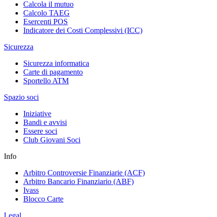
Calcola il mutuo
Calcolo TAEG
Esercenti POS
Indicatore dei Costi Complessivi (ICC)
Sicurezza
Sicurezza informatica
Carte di pagamento
Sportello ATM
Spazio soci
Iniziative
Bandi e avvisi
Essere soci
Club Giovani Soci
Info
Arbitro Controversie Finanziarie (ACF)
Arbitro Bancario Finanziario (ABF)
Ivass
Blocco Carte
Legal