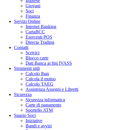
Imprese
Giovani
Soci
Finanza
Servizi Online
Internet Banking
CartaBCC
Esercenti POS
Directa Trading
Contatti
Scrivici
Blocco carte
Dati Banca ai fini IVASS
Strumenti utili
Calcolo Iban
Calcola il mutuo
Calcolo TAEG
Assistenza Assegni e Libretti
Sicurezza
Sicurezza informatica
Carte di pagamento
Sportello ATM
Spazio Soci
Iniziative
Bandi e avvisi