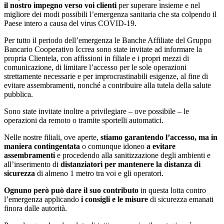
il nostro impegno verso voi clienti
per superare insieme e nel
migliore dei modi possibili l’emergenza sanitaria che sta colpendo il
Paese intero a causa del virus COVID-19.
Per tutto il periodo dell’emergenza le Banche Affiliate del Gruppo
Bancario Cooperativo Iccrea sono state invitate ad informare la
propria Clientela, con affissioni in filiale e i propri mezzi di
comunicazione, di limitare l’accesso per le sole operazioni
strettamente necessarie e per improcrastinabili esigenze, al fine di
evitare assembramenti, nonché a contribuire alla tutela della salute
pubblica.
Sono state invitate inoltre a privilegiare – ove possibile – le
operazioni da remoto o tramite sportelli automatici.
Nelle nostre filiali, ove aperte,
stiamo garantendo l’accesso, ma in
maniera contingentata
o comunque idoneo
a evitare
assembramenti
e procedendo alla sanitizzazione degli ambienti e
all’inserimento di
distanziatori per mantenere la distanza di
sicurezza
di almeno 1 metro tra voi e gli operatori.
Ognuno però può dare il suo contributo
in questa lotta contro
l’emergenza applicando
i consigli e le misure
di sicurezza emanati
finora dalle autorità.