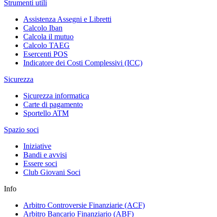
Strumenti utili
Assistenza Assegni e Libretti
Calcolo Iban
Calcola il mutuo
Calcolo TAEG
Esercenti POS
Indicatore dei Costi Complessivi (ICC)
Sicurezza
Sicurezza informatica
Carte di pagamento
Sportello ATM
Spazio soci
Iniziative
Bandi e avvisi
Essere soci
Club Giovani Soci
Info
Arbitro Controversie Finanziarie (ACF)
Arbitro Bancario Finanziario (ABF)