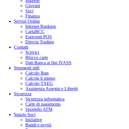
Imprese
Giovani
Soci
Finanza
Servizi Online
Internet Banking
CartaBCC
Esercenti POS
Directa Trading
Contatti
Scrivici
Blocco carte
Dati Banca ai fini IVASS
Strumenti utili
Calcolo Iban
Calcola il mutuo
Calcolo TAEG
Assistenza Assegni e Libretti
Sicurezza
Sicurezza informatica
Carte di pagamento
Sportello ATM
Spazio Soci
Iniziative
Bandi e avvisi