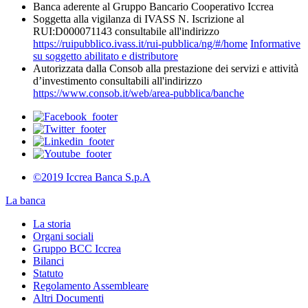
Banca aderente al Gruppo Bancario Cooperativo Iccrea
Soggetta alla vigilanza di IVASS N. Iscrizione al
RUI:D000071143 consultabile all'indirizzo
https://ruipubblico.ivass.it/rui-pubblica/ng/#/home
Informative
su soggetto abilitato e distributore
Autorizzata dalla Consob alla prestazione dei servizi e attività
d’investimento consultabili all'indirizzo
https://www.consob.it/web/area-pubblica/banche
©2019 Iccrea Banca S.p.A
La banca
La storia
Organi sociali
Gruppo BCC Iccrea
Bilanci
Statuto
Regolamento Assembleare
Altri Documenti