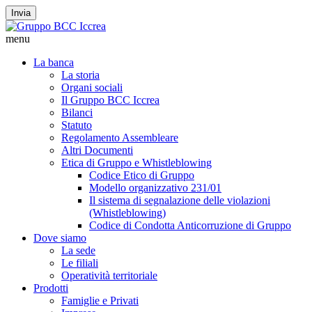
Invia
menu
La banca
La storia
Organi sociali
Il Gruppo BCC Iccrea
Bilanci
Statuto
Regolamento Assembleare
Altri Documenti
Etica di Gruppo e Whistleblowing
Codice Etico di Gruppo
Modello organizzativo 231/01
Il sistema di segnalazione delle violazioni
(Whistleblowing)
Codice di Condotta Anticorruzione di Gruppo
Dove siamo
La sede
Le filiali
Operatività territoriale
Prodotti
Famiglie e Privati