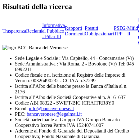
Risultati della ricerca
Informativa
Rapporti
Prestiti
PSD2-
Mifid
Trasparenza
Reclami
al Pubblico
Dormienti
Obbligazionari
TPP
II
- Pillar III
Sede Legale e Sociale : Via Capitello, 44 - Concamarise (Vr)
Sede Amministrativa : Via Roma, 2 - Bovolone (Vr) Tel: 045
6992211
Codice fiscale e n. iscrizione al Registro delle Imprese di
Verona: 00326490232 - CCIAA n.37299
Iscritta all’Albo delle banche presso la Banca d’Italia al n.
2176
Iscritta all’Albo delle Società Cooperative al n. A161637
Codice ABI 08322 - SWIFT/BIC ICRAITRR8Y0
Email:
info@bancaveronese.it
PEC:
bancaveronese@legalmail.it
Società partecipante al Gruppo IVA Gruppo Bancario
Cooperativo Iccrea Partita IVA 15240741007
Aderente al Fondo di Garanzia dei Depositanti del Credito
Cooperativo; Fondo Nazionale di Garanzia.