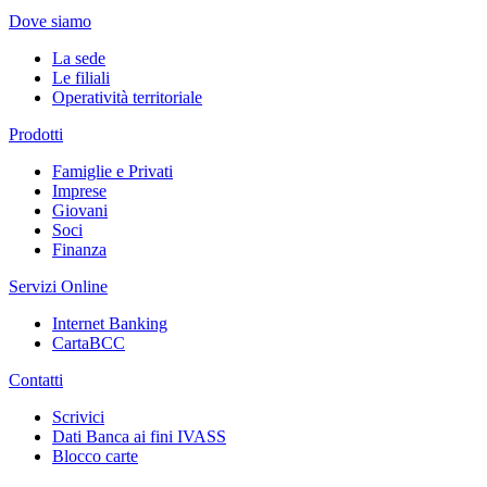
Dove siamo
La sede
Le filiali
Operatività territoriale
Prodotti
Famiglie e Privati
Imprese
Giovani
Soci
Finanza
Servizi Online
Internet Banking
CartaBCC
Contatti
Scrivici
Dati Banca ai fini IVASS
Blocco carte