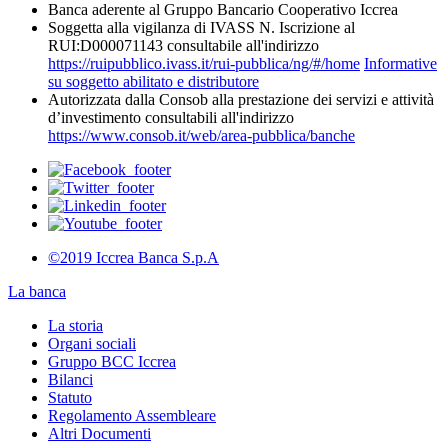
Banca aderente al Gruppo Bancario Cooperativo Iccrea
Soggetta alla vigilanza di IVASS N. Iscrizione al
RUI:D000071143 consultabile all'indirizzo
https://ruipubblico.ivass.it/rui-pubblica/ng/#/home
Informative
su soggetto abilitato e distributore
Autorizzata dalla Consob alla prestazione dei servizi e attività
d’investimento consultabili all'indirizzo
https://www.consob.it/web/area-pubblica/banche
©2019 Iccrea Banca S.p.A
La banca
La storia
Organi sociali
Gruppo BCC Iccrea
Bilanci
Statuto
Regolamento Assembleare
Altri Documenti