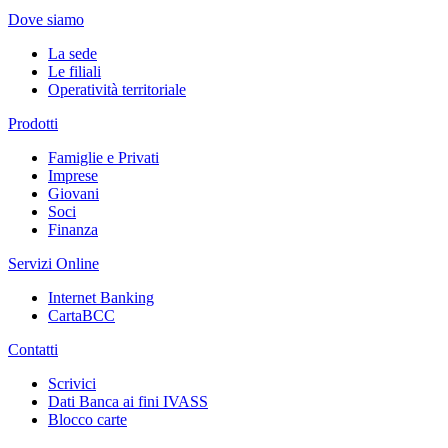
Dove siamo
La sede
Le filiali
Operatività territoriale
Prodotti
Famiglie e Privati
Imprese
Giovani
Soci
Finanza
Servizi Online
Internet Banking
CartaBCC
Contatti
Scrivici
Dati Banca ai fini IVASS
Blocco carte