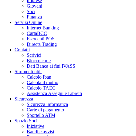
Imprese
Giovani
Soci
Finanza
Servizi Online
Internet Banking
CartaBCC
Esercenti POS
Directa Trading
Contatti
Scrivici
Blocco carte
Dati Banca ai fini IVASS
Strumenti utili
Calcolo Iban
Calcola il mutuo
Calcolo TAEG
Assistenza Assegni e Libretti
Sicurezza
Sicurezza informatica
Carte di pagamento
Sportello ATM
Spazio Soci
Iniziative
Bandi e avvisi