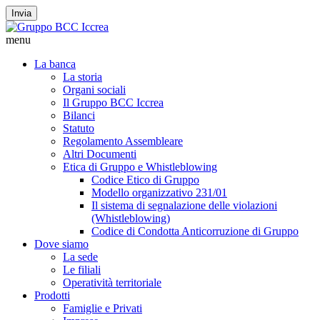
Invia
menu
La banca
La storia
Organi sociali
Il Gruppo BCC Iccrea
Bilanci
Statuto
Regolamento Assembleare
Altri Documenti
Etica di Gruppo e Whistleblowing
Codice Etico di Gruppo
Modello organizzativo 231/01
Il sistema di segnalazione delle violazioni
(Whistleblowing)
Codice di Condotta Anticorruzione di Gruppo
Dove siamo
La sede
Le filiali
Operatività territoriale
Prodotti
Famiglie e Privati