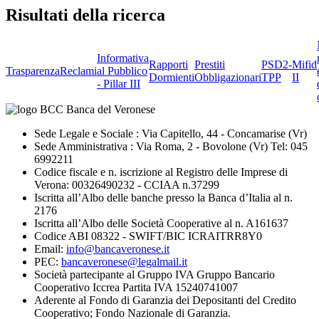
Risultati della ricerca
Informativa
Rapporti
Prestiti
PSD2-
Mifid
Trasparenza
Reclami
al Pubblico
Dormienti
Obbligazionari
TPP
II
- Pillar III
Sede Legale e Sociale : Via Capitello, 44 - Concamarise (Vr)
Sede Amministrativa : Via Roma, 2 - Bovolone (Vr) Tel: 045
6992211
Codice fiscale e n. iscrizione al Registro delle Imprese di
Verona: 00326490232 - CCIAA n.37299
Iscritta all’Albo delle banche presso la Banca d’Italia al n.
2176
Iscritta all’Albo delle Società Cooperative al n. A161637
Codice ABI 08322 - SWIFT/BIC ICRAITRR8Y0
Email:
info@bancaveronese.it
PEC:
bancaveronese@legalmail.it
Società partecipante al Gruppo IVA Gruppo Bancario
Cooperativo Iccrea Partita IVA 15240741007
Aderente al Fondo di Garanzia dei Depositanti del Credito
Cooperativo; Fondo Nazionale di Garanzia.