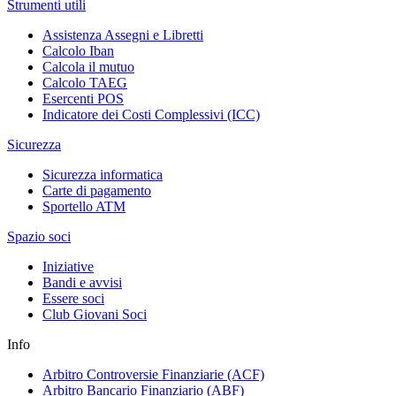
Strumenti utili
Assistenza Assegni e Libretti
Calcolo Iban
Calcola il mutuo
Calcolo TAEG
Esercenti POS
Indicatore dei Costi Complessivi (ICC)
Sicurezza
Sicurezza informatica
Carte di pagamento
Sportello ATM
Spazio soci
Iniziative
Bandi e avvisi
Essere soci
Club Giovani Soci
Info
Arbitro Controversie Finanziarie (ACF)
Arbitro Bancario Finanziario (ABF)