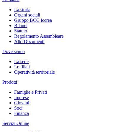
La storia
Organi sociali
Gruppo BCC Iccrea
Bilanci
Statuto
Regolamento Assembleare
Altri Documenti
Dove siamo
La sede
Le filiali
Operatività territoriale
Prodotti
Famiglie e Privati
Imprese
Giovani
Soci
Finanza
Servizi Online