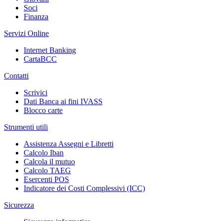
Soci
Finanza
Servizi Online
Internet Banking
CartaBCC
Contatti
Scrivici
Dati Banca ai fini IVASS
Blocco carte
Strumenti utili
Assistenza Assegni e Libretti
Calcolo Iban
Calcola il mutuo
Calcolo TAEG
Esercenti POS
Indicatore dei Costi Complessivi (ICC)
Sicurezza