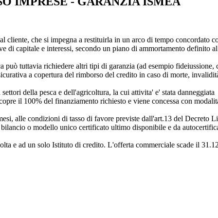
O IMPRESE - GARANZIA ISMEA
 cliente, che si impegna a restituirla in un arco di tempo concordato c
 di capitale e interessi, secondo un piano di ammortamento definito al
 può tuttavia richiedere altri tipi di garanzia (ad esempio fideiussione, 
icurativa a copertura del rimborso del credito in caso di morte, invalidit
ettori della pesca e dell'agricoltura, la cui attivita' e' stata danneggiata
opre il 100% del finanziamento richiesto e viene concessa con modalita'
i, alle condizioni di tasso di favore previste dall'art.13 del Decreto 
a bilancio o modello unico certificato ultimo disponibile e da autocerti
olta e ad un solo Istituto di credito. L'offerta commerciale scade il 31.1