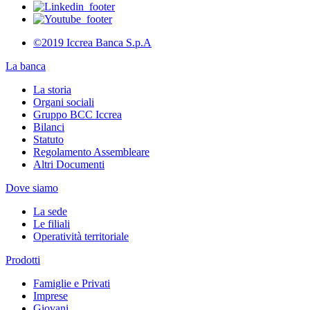
©2019 Iccrea Banca S.p.A
La banca
La storia
Organi sociali
Gruppo BCC Iccrea
Bilanci
Statuto
Regolamento Assembleare
Altri Documenti
Dove siamo
La sede
Le filiali
Operatività territoriale
Prodotti
Famiglie e Privati
Imprese
Giovani