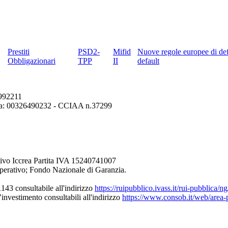
Prestiti
PSD2-
Mifid
Nuove regole europee di def
Obbligazionari
TPP
II
default
6992211
erona: 00326490232 - CCIAA n.37299
ivo Iccrea Partita IVA 15240741007
perativo; Fondo Nazionale di Garanzia.
43 consultabile all'indirizzo
https://ruipubblico.ivass.it/rui-pubblica/
’investimento consultabili all'indirizzo
https://www.consob.it/web/area-