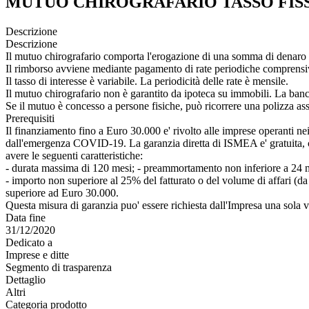
MUTUO CHIROGRAFARIO TASSO FISS
Descrizione
Descrizione
Il mutuo chirografario comporta l'erogazione di una somma di denaro al
Il rimborso avviene mediante pagamento di rate periodiche comprensive
Il tasso di interesse è variabile. La periodicità delle rate è mensile.
Il mutuo chirografario non è garantito da ipoteca su immobili. La banca
Se il mutuo è concesso a persone fisiche, può ricorrere una polizza ass
Prerequisiti
Il finanziamento fino a Euro 30.000 e' rivolto alle imprese operanti nei s
dall'emergenza COVID-19. La garanzia diretta di ISMEA e' gratuita, c
avere le seguenti caratteristiche:
- durata massima di 120 mesi; - preammortamento non inferiore a 24 mes
- importo non superiore al 25% del fatturato o del volume di affari (d
superiore ad Euro 30.000.
Questa misura di garanzia puo' essere richiesta dall'Impresa una sola v
Data fine
31/12/2020
Dedicato a
Imprese e ditte
Segmento di trasparenza
Dettaglio
Altri
Categoria prodotto