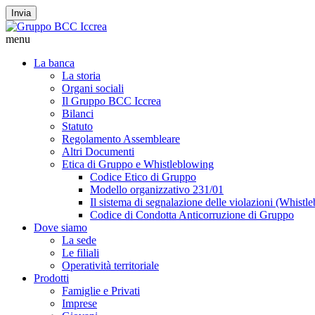
Invia
menu
La banca
La storia
Organi sociali
Il Gruppo BCC Iccrea
Bilanci
Statuto
Regolamento Assembleare
Altri Documenti
Etica di Gruppo e Whistleblowing
Codice Etico di Gruppo
Modello organizzativo 231/01
Il sistema di segnalazione delle violazioni (Whistl
Codice di Condotta Anticorruzione di Gruppo
Dove siamo
La sede
Le filiali
Operatività territoriale
Prodotti
Famiglie e Privati
Imprese