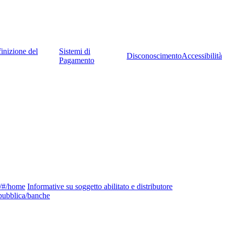
inizione del
Sistemi di
Disconoscimento
Accessibilità
Pagamento
ng/#/home
Informative su soggetto abilitato e distributore
pubblica/banche