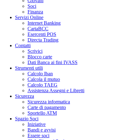
Giovani
Soci
Finanza
Servizi Online
Internet Banking
CartaBCC
Esercenti POS
Directa Trading
Contatti
Scrivici
Blocco carte
Dati Banca ai fini IVASS
Strumenti utili
Calcolo Iban
Calcola il mutuo
Calcolo TAEG
Assistenza Assegni e Libretti
Sicurezza
Sicurezza informatica
Carte di pagamento
Sportello ATM
Spazio Soci
Iniziative
Bandi e avvisi
Essere soci