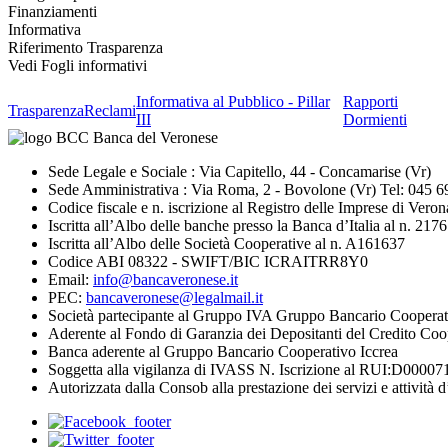
Finanziamenti
Informativa
Riferimento Trasparenza
Vedi Fogli informativi
Informativa al Pubblico - Pillar
Rapporti
Trasparenza
Reclami
III
Dormienti
Sede Legale e Sociale : Via Capitello, 44 - Concamarise (Vr)
Sede Amministrativa : Via Roma, 2 - Bovolone (Vr) Tel: 045 
Codice fiscale e n. iscrizione al Registro delle Imprese di V
Iscritta all’Albo delle banche presso la Banca d’Italia al n. 2176
Iscritta all’Albo delle Società Cooperative al n. A161637
Codice ABI 08322 - SWIFT/BIC ICRAITRR8Y0
Email:
info@bancaveronese.it
PEC:
bancaveronese@legalmail.it
Società partecipante al Gruppo IVA Gruppo Bancario Cooperat
Aderente al Fondo di Garanzia dei Depositanti del Credito Coo
Banca aderente al Gruppo Bancario Cooperativo Iccrea
Soggetta alla vigilanza di IVASS N. Iscrizione al RUI:D0000711
Autorizzata dalla Consob alla prestazione dei servizi e attività d