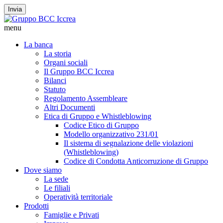
Invia
menu
La banca
La storia
Organi sociali
Il Gruppo BCC Iccrea
Bilanci
Statuto
Regolamento Assembleare
Altri Documenti
Etica di Gruppo e Whistleblowing
Codice Etico di Gruppo
Modello organizzativo 231/01
Il sistema di segnalazione delle violazioni
(Whistleblowing)
Codice di Condotta Anticorruzione di Gruppo
Dove siamo
La sede
Le filiali
Operatività territoriale
Prodotti
Famiglie e Privati