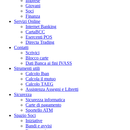
Imprese
Giovani
Soci
Finanza
Servizi Online
Internet Banking
CartaBCC
Esercenti POS
Directa Trading
Contatti
Scrivici
Blocco carte
Dati Banca ai fini IVASS
Strumenti utili
Calcolo Iban
Calcola il mutuo
Calcolo TAEG
Assistenza Assegni e Libretti
Sicurezza
Sicurezza informatica
Carte di pagamento
Sportello ATM
Spazio Soci
Iniziative
Bandi e avvisi