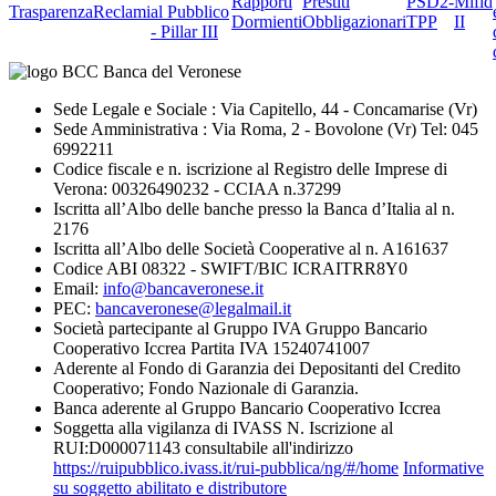
Rapporti
Prestiti
PSD2-
Mifid
Trasparenza
Reclami
al Pubblico
Dormienti
Obbligazionari
TPP
II
- Pillar III
Sede Legale e Sociale : Via Capitello, 44 - Concamarise (Vr)
Sede Amministrativa : Via Roma, 2 - Bovolone (Vr) Tel: 045
6992211
Codice fiscale e n. iscrizione al Registro delle Imprese di
Verona: 00326490232 - CCIAA n.37299
Iscritta all’Albo delle banche presso la Banca d’Italia al n.
2176
Iscritta all’Albo delle Società Cooperative al n. A161637
Codice ABI 08322 - SWIFT/BIC ICRAITRR8Y0
Email:
info@bancaveronese.it
PEC:
bancaveronese@legalmail.it
Società partecipante al Gruppo IVA Gruppo Bancario
Cooperativo Iccrea Partita IVA 15240741007
Aderente al Fondo di Garanzia dei Depositanti del Credito
Cooperativo; Fondo Nazionale di Garanzia.
Banca aderente al Gruppo Bancario Cooperativo Iccrea
Soggetta alla vigilanza di IVASS N. Iscrizione al
RUI:D000071143 consultabile all'indirizzo
https://ruipubblico.ivass.it/rui-pubblica/ng/#/home
Informative
su soggetto abilitato e distributore