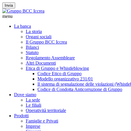
Invia
menu
La banca
La storia
Organi sociali
Il Gruppo BCC Iccrea
Bilanci
Statuto
Regolamento Assembleare
Altri Documenti
Etica di Gruppo e Whistleblowing
Codice Etico di Gruppo
Modello organizzativo 231/01
Il sistema di segnalazione delle violazioni (Whistl
Codice di Condotta Anticorruzione di Gruppo
Dove siamo
La sede
Le filiali
Operatività territoriale
Prodotti
Famiglie e Privati
Imprese