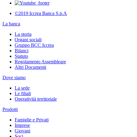
©2019 Iccrea Banca S.p.A
La banca
La storia
Organi sociali
Gruppo BCC Iccrea
Bilanci
Statuto
Regolamento Assembleare
Altri Documenti
Dove siamo
La sede
Le filiali
Operatività territoriale
Prodotti
Famiglie e Privati
Imprese
Giovani
Soci