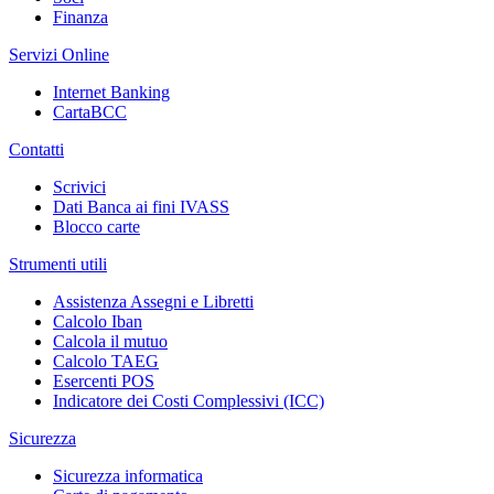
Finanza
Servizi Online
Internet Banking
CartaBCC
Contatti
Scrivici
Dati Banca ai fini IVASS
Blocco carte
Strumenti utili
Assistenza Assegni e Libretti
Calcolo Iban
Calcola il mutuo
Calcolo TAEG
Esercenti POS
Indicatore dei Costi Complessivi (ICC)
Sicurezza
Sicurezza informatica