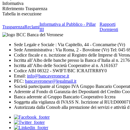
Informativa
Riferimento Trasparenza
Tabella in esecuzione
Informativa al Pubblico - Pillar
Rapporti
Trasparenza
Reclami
III
Dormienti
Sede Legale e Sociale : Via Capitello, 44 - Concamarise (Vr)
Sede Amministrativa : Via Roma, 2 - Bovolone (Vr) Tel: 045 
Codice fiscale e n. iscrizione al Registro delle Imprese di V
Iscritta all’Albo delle banche presso la Banca d’Italia al n. 2176
Iscritta all’Albo delle Società Cooperative al n. A161637
Codice ABI 08322 - SWIFT/BIC ICRAITRR8Y0
Email:
info@bancaveronese.it
PEC:
bancaveronese@legalmail.it
Società partecipante al Gruppo IVA Gruppo Bancario Cooperat
Aderente al Fondo di Garanzia dei Depositanti del Credito Coo
Banca aderente al Gruppo Bancario Cooperativo Iccrea
Soggetta alla vigilanza di IVASS N. Iscrizione al RUI:D0000711
Autorizzata dalla Consob alla prestazione dei servizi e attività d