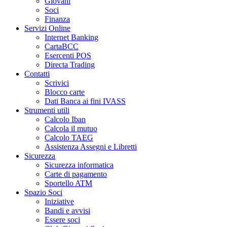
Giovani
Soci
Finanza
Servizi Online
Internet Banking
CartaBCC
Esercenti POS
Directa Trading
Contatti
Scrivici
Blocco carte
Dati Banca ai fini IVASS
Strumenti utili
Calcolo Iban
Calcola il mutuo
Calcolo TAEG
Assistenza Assegni e Libretti
Sicurezza
Sicurezza informatica
Carte di pagamento
Sportello ATM
Spazio Soci
Iniziative
Bandi e avvisi
Essere soci