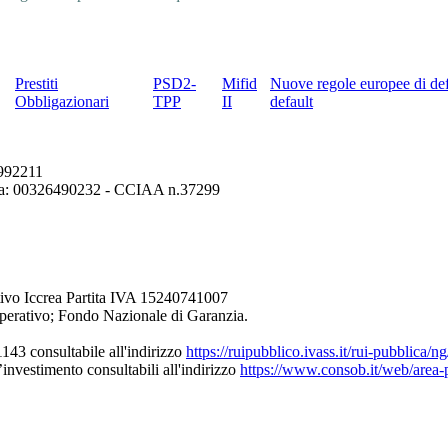
Prestiti
PSD2-
Mifid
Nuove regole europee di def
Obbligazionari
TPP
II
default
6992211
erona: 00326490232 - CCIAA n.37299
ivo Iccrea Partita IVA 15240741007
perativo; Fondo Nazionale di Garanzia.
43 consultabile all'indirizzo
https://ruipubblico.ivass.it/rui-pubblica/
’investimento consultabili all'indirizzo
https://www.consob.it/web/area-