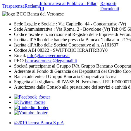
Informativa al Pubblico - Pillar
Rapporti
Trasparenza
Reclami
III
Dormienti
Sede Legale e Sociale : Via Capitello, 44 - Concamarise (Vr)
Sede Amministrativa : Via Roma, 2 - Bovolone (Vr) Tel: 045 
Codice fiscale e n. iscrizione al Registro delle Imprese di V
Iscritta all’Albo delle banche presso la Banca d’Italia al n. 2176
Iscritta all’Albo delle Società Cooperative al n. A161637
Codice ABI 08322 - SWIFT/BIC ICRAITRR8Y0
Email:
info@bancaveronese.it
PEC:
bancaveronese@legalmail.it
Società partecipante al Gruppo IVA Gruppo Bancario Cooperat
Aderente al Fondo di Garanzia dei Depositanti del Credito Coo
Banca aderente al Gruppo Bancario Cooperativo Iccrea
Soggetta alla vigilanza di IVASS N. Iscrizione al RUI:D0000711
Autorizzata dalla Consob alla prestazione dei servizi e attività d
©2019 Iccrea Banca S.p.A