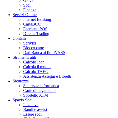
Giovani
Soci
Finanza
Servizi Online
Internet Banking
CartaBCC
Esercenti POS
Directa Trading
Contatti
Scrivici
Blocco carte
Dati Banca ai fini IVASS
Strumenti utili
Calcolo Iban
Calcola il mutuo
Calcolo TAEG
Assistenza Assegni e Libretti
Sicurezza
Sicurezza informatica
Carte di pagamento
Sportello ATM
Spazio Soci
Iniziative
Bandi e avvisi
Essere soci