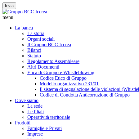
Invia
menu
La banca
La storia
Organi sociali
Il Gruppo BCC Iccrea
Bilanci
Statuto
Regolamento Assembleare
Altri Documenti
Etica di Gruppo e Whistleblowing
Codice Etico di Gruppo
Modello organizzativo 231/01
Il sistema di segnalazione delle violazioni (Whistl
Codice di Condotta Anticorruzione di Gruppo
Dove siamo
La sede
Le filiali
Operatività territoriale
Prodotti
Famiglie e Privati
Imprese