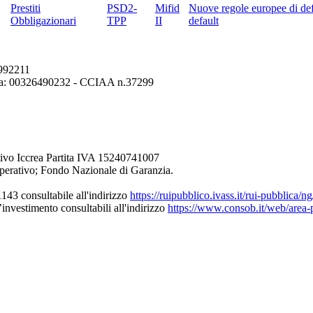
Prestiti
PSD2-
Mifid
Nuove regole europee di def
Obbligazionari
TPP
II
default
6992211
erona: 00326490232 - CCIAA n.37299
ivo Iccrea Partita IVA 15240741007
perativo; Fondo Nazionale di Garanzia.
43 consultabile all'indirizzo
https://ruipubblico.ivass.it/rui-pubblica/
’investimento consultabili all'indirizzo
https://www.consob.it/web/area-