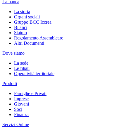
La banca
La storia
Organi sociali
Gruppo BCC Iccrea
Bilanci
Statuto
Regolamento Assembleare
Altri Documenti
Dove siamo
La sede
Le filiali
Operatività territoriale
Prodotti
Famiglie e Privati
Imprese
Giovani
Soci
Finanza
Servizi Online