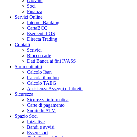
Giovani
Soci
Finanza
Servizi Online
Internet Banking
CartaBCC
Esercenti POS
Directa Trading
Contatti
Scrivici
Blocco carte
Dati Banca ai fini IVASS
Strumenti utili
Calcolo Iban
Calcola il mutuo
Calcolo TAEG
Assistenza Assegni e Libretti
Sicurezza
Sicurezza informatica
Carte di pagamento
Sportello ATM
Spazio Soci
Iniziative
Bandi e avvisi
Essere soci