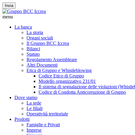
Invia
menu
La banca
La storia
Organi sociali
Il Gruppo BCC Iccrea
Bilanci
Statuto
Regolamento Assembleare
Altri Documenti
Etica di Gruppo e Whistleblowing
Codice Etico di Gruppo
Modello organizzativo 231/01
Il sistema di segnalazione delle violazioni (Whistl
Codice di Condotta Anticorruzione di Gruppo
Dove siamo
La sede
Le filiali
Operatività territoriale
Prodotti
Famiglie e Privati
Imprese