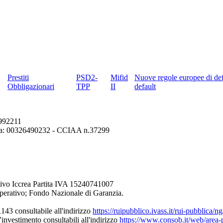
Prestiti
PSD2-
Mifid
Nuove regole europee di def
Obbligazionari
TPP
II
default
6992211
erona: 00326490232 - CCIAA n.37299
ivo Iccrea Partita IVA 15240741007
perativo; Fondo Nazionale di Garanzia.
43 consultabile all'indirizzo
https://ruipubblico.ivass.it/rui-pubblica/
’investimento consultabili all'indirizzo
https://www.consob.it/web/area-