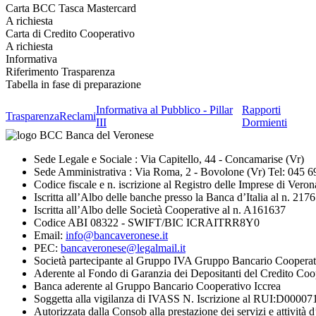
Carta BCC Tasca Mastercard
A richiesta
Carta di Credito Cooperativo
A richiesta
Informativa
Riferimento Trasparenza
Tabella in fase di preparazione
Informativa al Pubblico - Pillar
Rapporti
Trasparenza
Reclami
III
Dormienti
Sede Legale e Sociale : Via Capitello, 44 - Concamarise (Vr)
Sede Amministrativa : Via Roma, 2 - Bovolone (Vr) Tel: 045 
Codice fiscale e n. iscrizione al Registro delle Imprese di V
Iscritta all’Albo delle banche presso la Banca d’Italia al n. 2176
Iscritta all’Albo delle Società Cooperative al n. A161637
Codice ABI 08322 - SWIFT/BIC ICRAITRR8Y0
Email:
info@bancaveronese.it
PEC:
bancaveronese@legalmail.it
Società partecipante al Gruppo IVA Gruppo Bancario Cooperat
Aderente al Fondo di Garanzia dei Depositanti del Credito Coo
Banca aderente al Gruppo Bancario Cooperativo Iccrea
Soggetta alla vigilanza di IVASS N. Iscrizione al RUI:D0000711
Autorizzata dalla Consob alla prestazione dei servizi e attività d