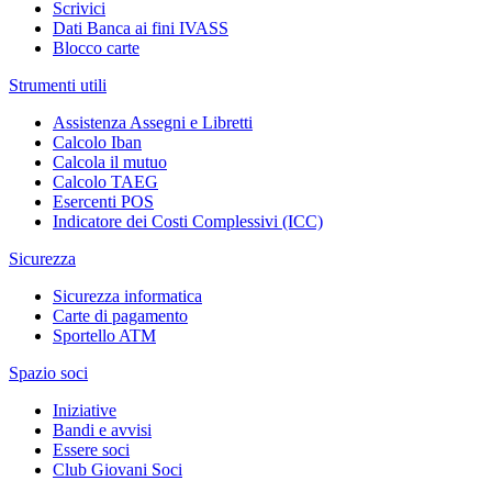
Scrivici
Dati Banca ai fini IVASS
Blocco carte
Strumenti utili
Assistenza Assegni e Libretti
Calcolo Iban
Calcola il mutuo
Calcolo TAEG
Esercenti POS
Indicatore dei Costi Complessivi (ICC)
Sicurezza
Sicurezza informatica
Carte di pagamento
Sportello ATM
Spazio soci
Iniziative
Bandi e avvisi
Essere soci
Club Giovani Soci