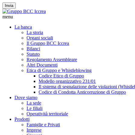
Invia
menu
La banca
La storia
Organi sociali
Il Gruppo BCC Iccrea
Bilanci
Statuto
Regolamento Assembleare
Altri Documenti
Etica di Gruppo e Whistleblowing
Codice Etico di Gruppo
Modello organizzativo 231/01
Il sistema di segnalazione delle violazioni (Whistl
Codice di Condotta Anticorruzione di Gruppo
Dove siamo
La sede
Le filiali
Operatività territoriale
Prodotti
Famiglie e Privati
Imprese