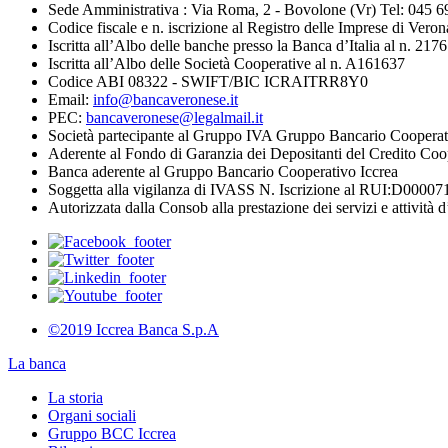
Sede Amministrativa : Via Roma, 2 - Bovolone (Vr) Tel: 045 
Codice fiscale e n. iscrizione al Registro delle Imprese di V
Iscritta all’Albo delle banche presso la Banca d’Italia al n. 2176
Iscritta all’Albo delle Società Cooperative al n. A161637
Codice ABI 08322 - SWIFT/BIC ICRAITRR8Y0
Email:
info@bancaveronese.it
PEC:
bancaveronese@legalmail.it
Società partecipante al Gruppo IVA Gruppo Bancario Cooperat
Aderente al Fondo di Garanzia dei Depositanti del Credito Coo
Banca aderente al Gruppo Bancario Cooperativo Iccrea
Soggetta alla vigilanza di IVASS N. Iscrizione al RUI:D0000711
Autorizzata dalla Consob alla prestazione dei servizi e attività d
©2019 Iccrea Banca S.p.A
La banca
La storia
Organi sociali
Gruppo BCC Iccrea