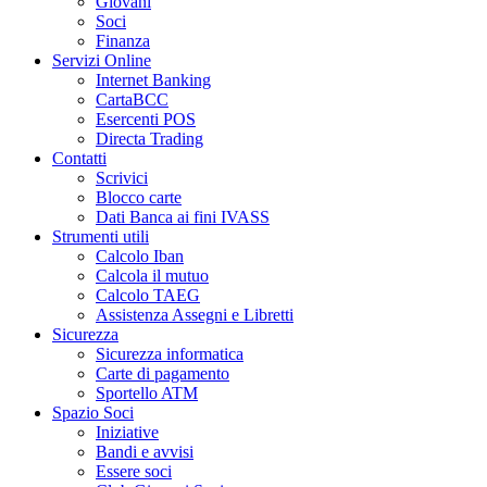
Giovani
Soci
Finanza
Servizi Online
Internet Banking
CartaBCC
Esercenti POS
Directa Trading
Contatti
Scrivici
Blocco carte
Dati Banca ai fini IVASS
Strumenti utili
Calcolo Iban
Calcola il mutuo
Calcolo TAEG
Assistenza Assegni e Libretti
Sicurezza
Sicurezza informatica
Carte di pagamento
Sportello ATM
Spazio Soci
Iniziative
Bandi e avvisi
Essere soci