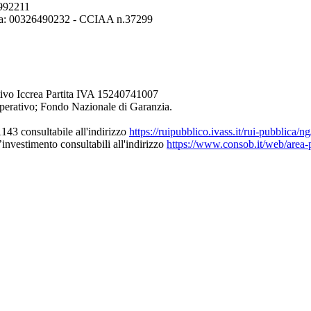
6992211
erona: 00326490232 - CCIAA n.37299
ivo Iccrea Partita IVA 15240741007
perativo; Fondo Nazionale di Garanzia.
43 consultabile all'indirizzo
https://ruipubblico.ivass.it/rui-pubblica/
’investimento consultabili all'indirizzo
https://www.consob.it/web/area-