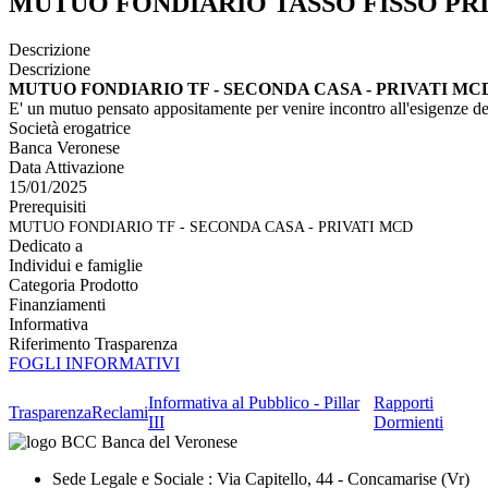
MUTUO FONDIARIO TASSO FISSO PR
Descrizione
Descrizione
MUTUO FONDIARIO TF - SECONDA CASA - PRIVATI MC
E' un mutuo pensato appositamente per venire incontro all'esigenze del
Società erogatrice
Banca Veronese
Data Attivazione
15/01/2025
Prerequisiti
MUTUO FONDIARIO TF - SECONDA CASA - PRIVATI MCD
Dedicato a
Individui e famiglie
Categoria Prodotto
Finanziamenti
Informativa
Riferimento Trasparenza
FOGLI INFORMATIVI
Informativa al Pubblico - Pillar
Rapporti
Trasparenza
Reclami
III
Dormienti
Sede Legale e Sociale : Via Capitello, 44 - Concamarise (Vr)