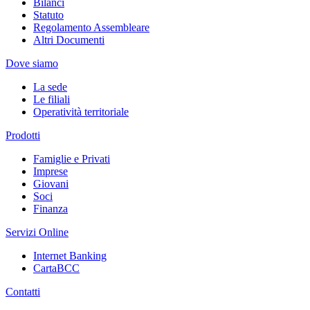
Bilanci
Statuto
Regolamento Assembleare
Altri Documenti
Dove siamo
La sede
Le filiali
Operatività territoriale
Prodotti
Famiglie e Privati
Imprese
Giovani
Soci
Finanza
Servizi Online
Internet Banking
CartaBCC
Contatti