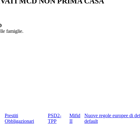
IVATI MCD NON PRIMA CASA
D
le famiglie.
Prestiti
PSD2-
Mifid
Nuove regole europee di def
Obbligazionari
TPP
II
default