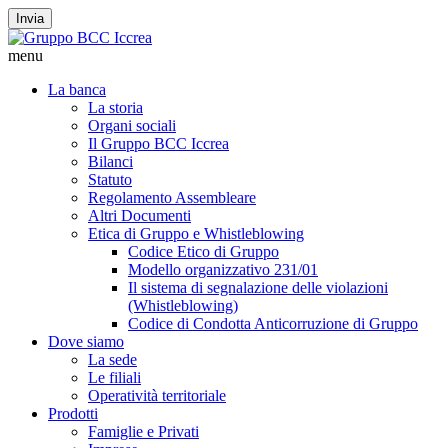
Invia
menu
La banca
La storia
Organi sociali
Il Gruppo BCC Iccrea
Bilanci
Statuto
Regolamento Assembleare
Altri Documenti
Etica di Gruppo e Whistleblowing
Codice Etico di Gruppo
Modello organizzativo 231/01
Il sistema di segnalazione delle violazioni
(Whistleblowing)
Codice di Condotta Anticorruzione di Gruppo
Dove siamo
La sede
Le filiali
Operatività territoriale
Prodotti
Famiglie e Privati