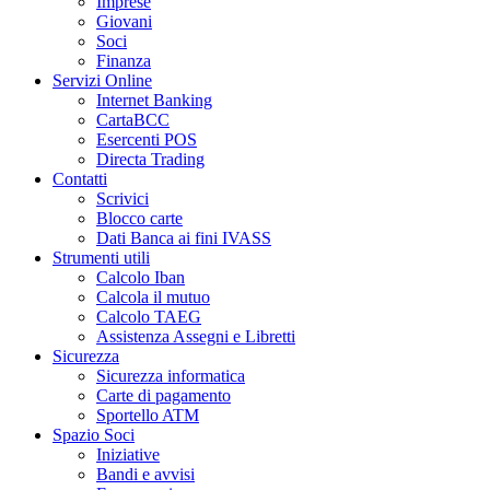
Imprese
Giovani
Soci
Finanza
Servizi Online
Internet Banking
CartaBCC
Esercenti POS
Directa Trading
Contatti
Scrivici
Blocco carte
Dati Banca ai fini IVASS
Strumenti utili
Calcolo Iban
Calcola il mutuo
Calcolo TAEG
Assistenza Assegni e Libretti
Sicurezza
Sicurezza informatica
Carte di pagamento
Sportello ATM
Spazio Soci
Iniziative
Bandi e avvisi