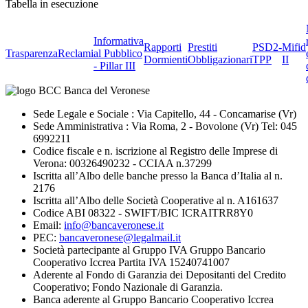
Tabella in esecuzione
Informativa
Rapporti
Prestiti
PSD2-
Mifid
Trasparenza
Reclami
al Pubblico
Dormienti
Obbligazionari
TPP
II
- Pillar III
Sede Legale e Sociale : Via Capitello, 44 - Concamarise (Vr)
Sede Amministrativa : Via Roma, 2 - Bovolone (Vr) Tel: 045
6992211
Codice fiscale e n. iscrizione al Registro delle Imprese di
Verona: 00326490232 - CCIAA n.37299
Iscritta all’Albo delle banche presso la Banca d’Italia al n.
2176
Iscritta all’Albo delle Società Cooperative al n. A161637
Codice ABI 08322 - SWIFT/BIC ICRAITRR8Y0
Email:
info@bancaveronese.it
PEC:
bancaveronese@legalmail.it
Società partecipante al Gruppo IVA Gruppo Bancario
Cooperativo Iccrea Partita IVA 15240741007
Aderente al Fondo di Garanzia dei Depositanti del Credito
Cooperativo; Fondo Nazionale di Garanzia.
Banca aderente al Gruppo Bancario Cooperativo Iccrea