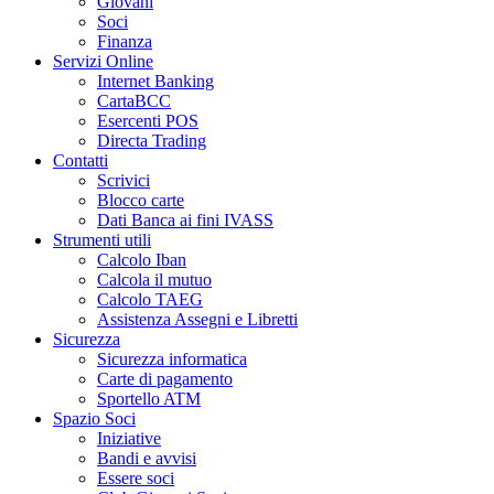
Giovani
Soci
Finanza
Servizi Online
Internet Banking
CartaBCC
Esercenti POS
Directa Trading
Contatti
Scrivici
Blocco carte
Dati Banca ai fini IVASS
Strumenti utili
Calcolo Iban
Calcola il mutuo
Calcolo TAEG
Assistenza Assegni e Libretti
Sicurezza
Sicurezza informatica
Carte di pagamento
Sportello ATM
Spazio Soci
Iniziative
Bandi e avvisi
Essere soci