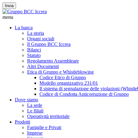
Invia
menu
La banca
La storia
Organi sociali
Il Gruppo BCC Iccrea
Bilanci
Statuto
Regolamento Assembleare
Altri Documenti
Etica di Gruppo e Whistleblowing
Codice Etico di Gruppo
Modello organizzativo 231/01
Il sistema di segnalazione delle violazioni (Whistl
Codice di Condotta Anticorruzione di Gruppo
Dove siamo
La sede
Le filiali
Operatività territoriale
Prodotti
Famiglie e Privati
Imprese