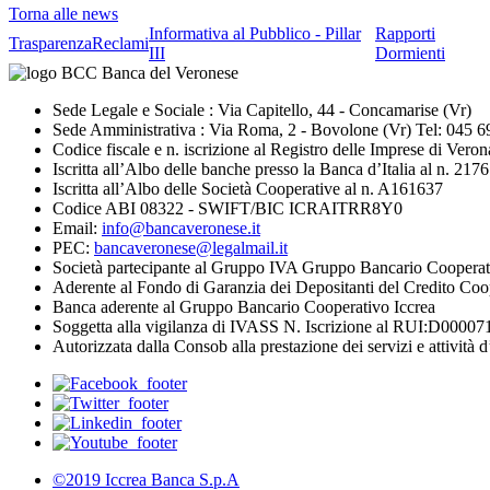
Torna alle news
Informativa al Pubblico - Pillar
Rapporti
Trasparenza
Reclami
III
Dormienti
Sede Legale e Sociale : Via Capitello, 44 - Concamarise (Vr)
Sede Amministrativa : Via Roma, 2 - Bovolone (Vr) Tel: 045 
Codice fiscale e n. iscrizione al Registro delle Imprese di V
Iscritta all’Albo delle banche presso la Banca d’Italia al n. 2176
Iscritta all’Albo delle Società Cooperative al n. A161637
Codice ABI 08322 - SWIFT/BIC ICRAITRR8Y0
Email:
info@bancaveronese.it
PEC:
bancaveronese@legalmail.it
Società partecipante al Gruppo IVA Gruppo Bancario Cooperat
Aderente al Fondo di Garanzia dei Depositanti del Credito Coo
Banca aderente al Gruppo Bancario Cooperativo Iccrea
Soggetta alla vigilanza di IVASS N. Iscrizione al RUI:D0000711
Autorizzata dalla Consob alla prestazione dei servizi e attività d
©2019 Iccrea Banca S.p.A