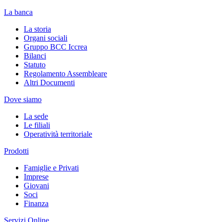
La banca
La storia
Organi sociali
Gruppo BCC Iccrea
Bilanci
Statuto
Regolamento Assembleare
Altri Documenti
Dove siamo
La sede
Le filiali
Operatività territoriale
Prodotti
Famiglie e Privati
Imprese
Giovani
Soci
Finanza
Servizi Online