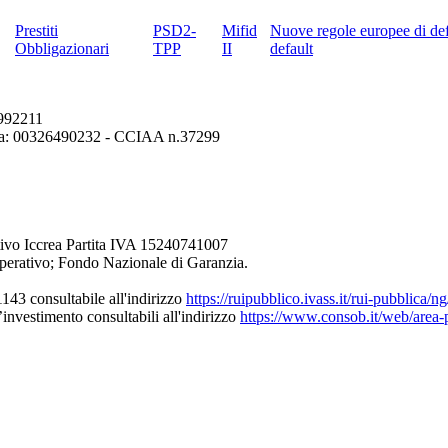
Prestiti
PSD2-
Mifid
Nuove regole europee di def
Obbligazionari
TPP
II
default
6992211
erona: 00326490232 - CCIAA n.37299
ivo Iccrea Partita IVA 15240741007
perativo; Fondo Nazionale di Garanzia.
43 consultabile all'indirizzo
https://ruipubblico.ivass.it/rui-pubblica/
’investimento consultabili all'indirizzo
https://www.consob.it/web/area-