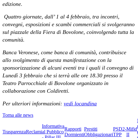
edizione.
Quattro giornate, dall’ 1 al 4 febbraio, tra incontri,
convegni, esposizioni e scambi commerciali si svolgeranno
sul piazzale della Fiera di Bovolone, coinvolgendo tutta la
comunità.
Banca Veronese, come banca di comunità, contribuisce
allo svolgimento di questa manifestazione con la
sponsorizzazione di alcuni eventi tra i quali il convegno di
Lunedì 3 febbraio che si terrà alle ore 18.30 presso il
Teatro Parrocchiale di Bovolone organizzato in
collaborazione con Coldiretti.
Per ulteriori informazioni:
vedi locandina
Torna alle news
Informativa
Rapporti
Prestiti
PSD2-
Mifid
Trasparenza
Reclami
al Pubblico
Dormienti
Obbligazionari
TPP
II
- Pillar III