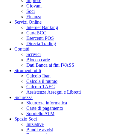
Imprese
Giovani
Soci
Finanza
Servizi Online
Internet Banking
CartaBCC
Esercenti POS
Directa Trading
Contatti
Scrivici
Blocco carte
Dati Banca ai fini IVASS
Strumenti utili
Calcolo Iban
Calcola il mutuo
Calcolo TAEG
Assistenza Assegni e Libretti
Sicurezza
Sicurezza informatica
Carte di pagamento
Sportello ATM
Spazio Soci
Iniziative
Bandi e avvisi