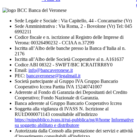
Sede Legale e Sociale : Via Capitello, 44 - Concamarise (Vr)
Sede Amministrativa : Via Roma, 2 - Bovolone (Vr) Tel: 045
6992211
Codice fiscale e n. iscrizione al Registro delle Imprese di
Verona: 00326490232 - CCIAA n.37299
Iscritta all’Albo delle banche presso la Banca d’Italia al n.
2176
Iscritta all’Albo delle Società Cooperative al n. A161637
Codice ABI 08322 - SWIFT/BIC ICRAITRR8Y0
Email:
info@bancaveronese.it
PEC:
bancaveronese@legalmail.it
Società partecipante al Gruppo IVA Gruppo Bancario
Cooperativo Iccrea Partita IVA 15240741007
Aderente al Fondo di Garanzia dei Depositanti del Credito
Cooperativo; Fondo Nazionale di Garanzia.
Banca aderente al Gruppo Bancario Cooperativo Iccrea
Soggetta alla vigilanza di IVASS N. Iscrizione al
RUI:D000071143 consultabile all'indirizzo
https://ruipubblico.ivass.it/rui-pubblica/ng/#/home
Informative
su soggetto abilitato e distributore
Autorizzata dalla Consob alla prestazione dei servizi e attività
d’investimento consultabili all'indirizzo