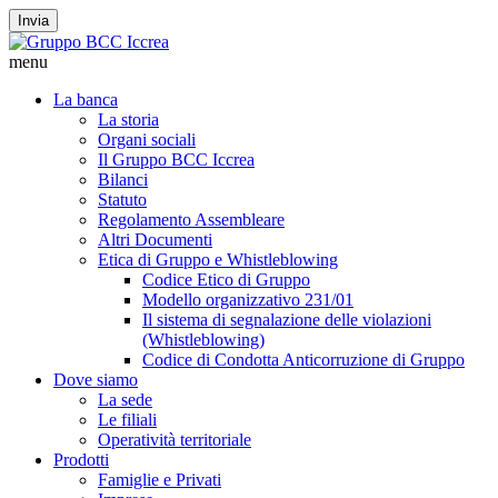
Invia
menu
La banca
La storia
Organi sociali
Il Gruppo BCC Iccrea
Bilanci
Statuto
Regolamento Assembleare
Altri Documenti
Etica di Gruppo e Whistleblowing
Codice Etico di Gruppo
Modello organizzativo 231/01
Il sistema di segnalazione delle violazioni
(Whistleblowing)
Codice di Condotta Anticorruzione di Gruppo
Dove siamo
La sede
Le filiali
Operatività territoriale
Prodotti
Famiglie e Privati