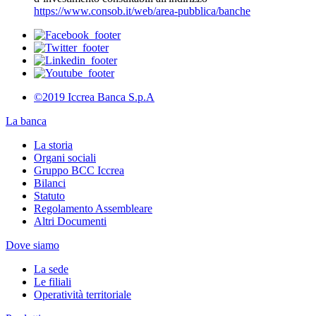
https://www.consob.it/web/area-pubblica/banche
©2019 Iccrea Banca S.p.A
La banca
La storia
Organi sociali
Gruppo BCC Iccrea
Bilanci
Statuto
Regolamento Assembleare
Altri Documenti
Dove siamo
La sede
Le filiali
Operatività territoriale