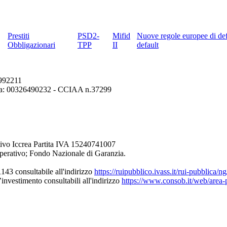
Prestiti
PSD2-
Mifid
Nuove regole europee di def
Obbligazionari
TPP
II
default
6992211
erona: 00326490232 - CCIAA n.37299
ivo Iccrea Partita IVA 15240741007
perativo; Fondo Nazionale di Garanzia.
43 consultabile all'indirizzo
https://ruipubblico.ivass.it/rui-pubblica/
’investimento consultabili all'indirizzo
https://www.consob.it/web/area-