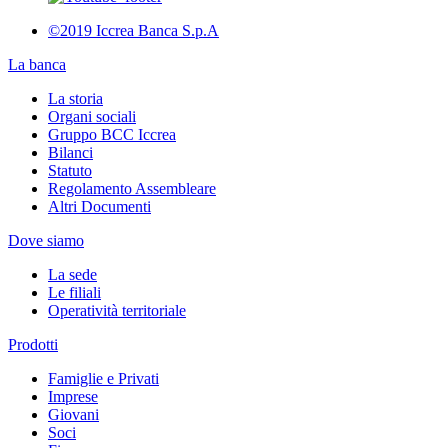
©2019 Iccrea Banca S.p.A
La banca
La storia
Organi sociali
Gruppo BCC Iccrea
Bilanci
Statuto
Regolamento Assembleare
Altri Documenti
Dove siamo
La sede
Le filiali
Operatività territoriale
Prodotti
Famiglie e Privati
Imprese
Giovani
Soci