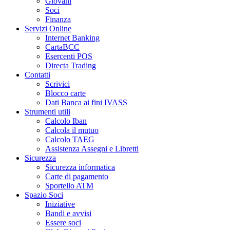
Giovani
Soci
Finanza
Servizi Online
Internet Banking
CartaBCC
Esercenti POS
Directa Trading
Contatti
Scrivici
Blocco carte
Dati Banca ai fini IVASS
Strumenti utili
Calcolo Iban
Calcola il mutuo
Calcolo TAEG
Assistenza Assegni e Libretti
Sicurezza
Sicurezza informatica
Carte di pagamento
Sportello ATM
Spazio Soci
Iniziative
Bandi e avvisi
Essere soci