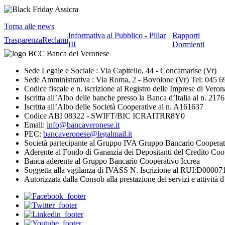
Torna alle news
Informativa al Pubblico - Pillar
Rapporti
Trasparenza
Reclami
III
Dormienti
Sede Legale e Sociale : Via Capitello, 44 - Concamarise (Vr)
Sede Amministrativa : Via Roma, 2 - Bovolone (Vr) Tel: 045 
Codice fiscale e n. iscrizione al Registro delle Imprese di V
Iscritta all’Albo delle banche presso la Banca d’Italia al n. 2176
Iscritta all’Albo delle Società Cooperative al n. A161637
Codice ABI 08322 - SWIFT/BIC ICRAITRR8Y0
Email:
info@bancaveronese.it
PEC:
bancaveronese@legalmail.it
Società partecipante al Gruppo IVA Gruppo Bancario Cooperat
Aderente al Fondo di Garanzia dei Depositanti del Credito Coo
Banca aderente al Gruppo Bancario Cooperativo Iccrea
Soggetta alla vigilanza di IVASS N. Iscrizione al RUI:D0000711
Autorizzata dalla Consob alla prestazione dei servizi e attività d