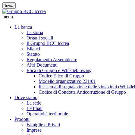
Invia
menu
La banca
La storia
Organi sociali
Il Gruppo BCC Iccrea
Bilanci
Statuto
Regolamento Assembleare
Altri Documenti
Etica di Gruppo e Whistleblowing
Codice Etico di Gruppo
Modello organizzativo 231/01
Il sistema di segnalazione delle violazioni (Whistl
Codice di Condotta Anticorruzione di Gruppo
Dove siamo
La sede
Le filiali
Operatività territoriale
Prodotti
Famiglie e Privati
Imprese