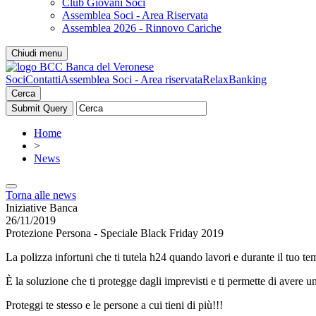
Club Giovani Soci
Assemblea Soci - Area Riservata
Assemblea 2026 - Rinnovo Cariche
Chiudi menu
Soci
Contatti
Assemblea Soci - Area riservata
RelaxBanking
Cerca
Home
>
News
Torna alle news
Iniziative Banca
26/11/2019
Protezione Persona - Speciale Black Friday 2019
La polizza infortuni che ti tutela h24 quando lavori e durante il tuo te
È la soluzione che ti protegge dagli imprevisti e ti permette di avere u
Proteggi te stesso e le persone a cui tieni di più!!!