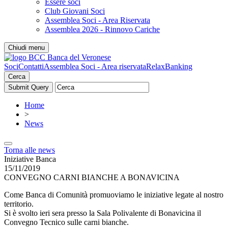
Essere soci
Club Giovani Soci
Assemblea Soci - Area Riservata
Assemblea 2026 - Rinnovo Cariche
Chiudi menu
Soci
Contatti
Assemblea Soci - Area riservata
RelaxBanking
Cerca
Home
>
News
Torna alle news
Iniziative Banca
15/11/2019
CONVEGNO CARNI BIANCHE A BONAVICINA
Come Banca di Comunità promuoviamo le iniziative legate al nostro
territorio.
Si è svolto ieri sera presso la Sala Polivalente di Bonavicina il
Convegno Tecnico sulle carni bianche.