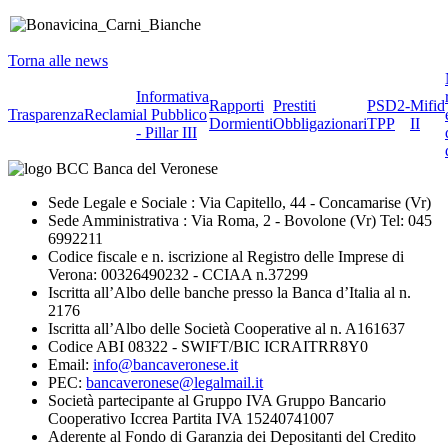
Torna alle news
Informativa
Rapporti
Prestiti
PSD2-
Mifid
Trasparenza
Reclami
al Pubblico
Dormienti
Obbligazionari
TPP
II
- Pillar III
Sede Legale e Sociale : Via Capitello, 44 - Concamarise (Vr)
Sede Amministrativa : Via Roma, 2 - Bovolone (Vr) Tel: 045
6992211
Codice fiscale e n. iscrizione al Registro delle Imprese di
Verona: 00326490232 - CCIAA n.37299
Iscritta all’Albo delle banche presso la Banca d’Italia al n.
2176
Iscritta all’Albo delle Società Cooperative al n. A161637
Codice ABI 08322 - SWIFT/BIC ICRAITRR8Y0
Email:
info@bancaveronese.it
PEC:
bancaveronese@legalmail.it
Società partecipante al Gruppo IVA Gruppo Bancario
Cooperativo Iccrea Partita IVA 15240741007
Aderente al Fondo di Garanzia dei Depositanti del Credito