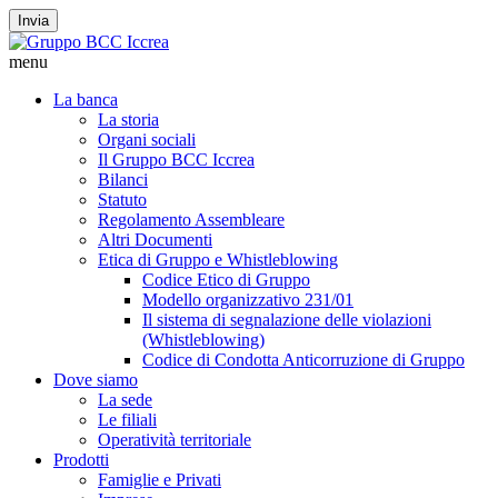
Invia
menu
La banca
La storia
Organi sociali
Il Gruppo BCC Iccrea
Bilanci
Statuto
Regolamento Assembleare
Altri Documenti
Etica di Gruppo e Whistleblowing
Codice Etico di Gruppo
Modello organizzativo 231/01
Il sistema di segnalazione delle violazioni
(Whistleblowing)
Codice di Condotta Anticorruzione di Gruppo
Dove siamo
La sede
Le filiali
Operatività territoriale
Prodotti
Famiglie e Privati