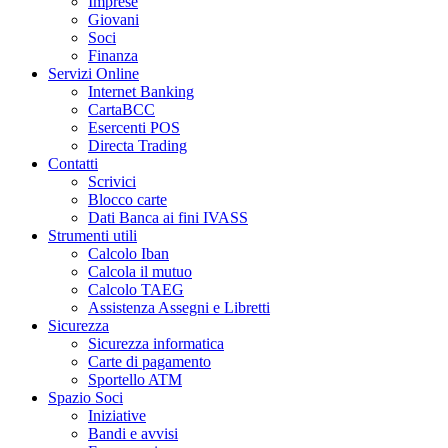
Imprese
Giovani
Soci
Finanza
Servizi Online
Internet Banking
CartaBCC
Esercenti POS
Directa Trading
Contatti
Scrivici
Blocco carte
Dati Banca ai fini IVASS
Strumenti utili
Calcolo Iban
Calcola il mutuo
Calcolo TAEG
Assistenza Assegni e Libretti
Sicurezza
Sicurezza informatica
Carte di pagamento
Sportello ATM
Spazio Soci
Iniziative
Bandi e avvisi