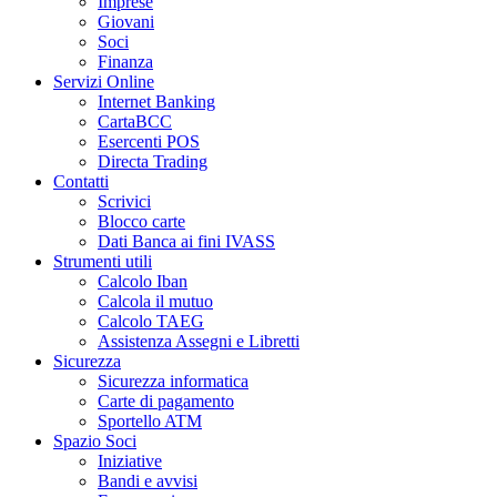
Imprese
Giovani
Soci
Finanza
Servizi Online
Internet Banking
CartaBCC
Esercenti POS
Directa Trading
Contatti
Scrivici
Blocco carte
Dati Banca ai fini IVASS
Strumenti utili
Calcolo Iban
Calcola il mutuo
Calcolo TAEG
Assistenza Assegni e Libretti
Sicurezza
Sicurezza informatica
Carte di pagamento
Sportello ATM
Spazio Soci
Iniziative
Bandi e avvisi