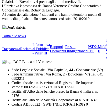
Calabria di Bovolone, 4 premi agli alunni meritevoli.
L’Iniziativa è promossa da Banca Veronese Credito Cooperativo di
Concamarise e dal Rotary di Legnago.
Al centro dell'attenzione 4 studenti che hanno ottenuto la media di
voti media più alta nello scorso anno scolastico 2018/2019
Torna alle news
Informativa
Rapporti
Prestiti
PSD2-
Mifid
Trasparenza
Reclami
al Pubblico
Dormienti
Obbligazionari
TPP
II
- Pillar III
Sede Legale e Sociale : Via Capitello, 44 - Concamarise (Vr)
Sede Amministrativa : Via Roma, 2 - Bovolone (Vr) Tel: 045
6992211
Codice fiscale e n. iscrizione al Registro delle Imprese di
Verona: 00326490232 - CCIAA n.37299
Iscritta all’Albo delle banche presso la Banca d’Italia al n.
2176
Iscritta all’Albo delle Società Cooperative al n. A161637
Codice ABI 08322 - SWIFT/BIC ICRAITRR8Y0