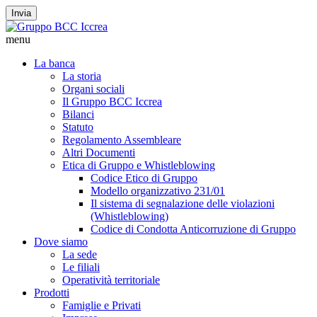
Invia
menu
La banca
La storia
Organi sociali
Il Gruppo BCC Iccrea
Bilanci
Statuto
Regolamento Assembleare
Altri Documenti
Etica di Gruppo e Whistleblowing
Codice Etico di Gruppo
Modello organizzativo 231/01
Il sistema di segnalazione delle violazioni
(Whistleblowing)
Codice di Condotta Anticorruzione di Gruppo
Dove siamo
La sede
Le filiali
Operatività territoriale
Prodotti
Famiglie e Privati