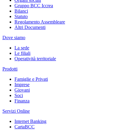
Organi sociali
Gruppo BCC Iccrea
Bilanci
Statuto
Regolamento Assembleare
Altri Documenti
Dove siamo
La sede
Le filiali
Operatività territoriale
Prodotti
Famiglie e Privati
Imprese
Giovani
Soci
Finanza
Servizi Online
Internet Banking
CartaBCC