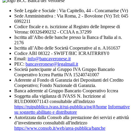
Sede Legale e Sociale : Via Capitello, 44 - Concamarise (Vr)
Sede Amministrativa : Via Roma, 2 - Bovolone (Vr) Tel: 045
6992211
Codice fiscale e n. iscrizione al Registro delle Imprese di
Verona: 00326490232 - CCIAA n.37299
Iscritta all’Albo delle banche presso la Banca d’Italia al n.
2176
Iscritta all’Albo delle Società Cooperative al n. A161637
Codice ABI 08322 - SWIFT/BIC ICRAITRR8Y0
Email:
info@bancaveronese.it
PEC:
bancaveronese@legalmail.it
Società partecipante al Gruppo IVA Gruppo Bancario
Cooperativo Iccrea Partita IVA 15240741007
Aderente al Fondo di Garanzia dei Depositanti del Credito
Cooperativo; Fondo Nazionale di Garanzia.
Banca aderente al Gruppo Bancario Cooperativo Iccrea
Soggetta alla vigilanza di IVASS N. Iscrizione al
RUI:D000071143 consultabile all'indirizzo
https://ruipubblico.ivass.it/rui-pubblica/ng/#/home
Informative
su soggetto abilitato e distributore
Autorizzata dalla Consob alla prestazione dei servizi e attività
d’investimento consultabili all'indirizzo
https://www.consob.it/web/area-pubblica/banche