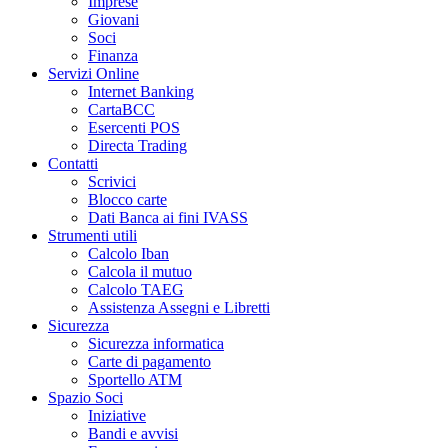
Imprese
Giovani
Soci
Finanza
Servizi Online
Internet Banking
CartaBCC
Esercenti POS
Directa Trading
Contatti
Scrivici
Blocco carte
Dati Banca ai fini IVASS
Strumenti utili
Calcolo Iban
Calcola il mutuo
Calcolo TAEG
Assistenza Assegni e Libretti
Sicurezza
Sicurezza informatica
Carte di pagamento
Sportello ATM
Spazio Soci
Iniziative
Bandi e avvisi