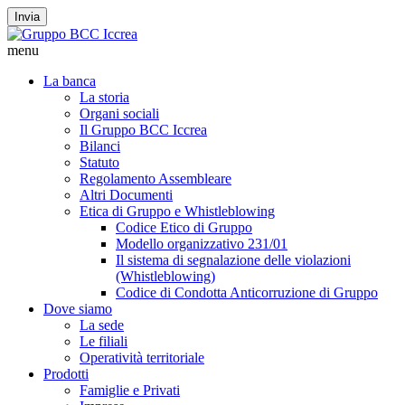
Invia
menu
La banca
La storia
Organi sociali
Il Gruppo BCC Iccrea
Bilanci
Statuto
Regolamento Assembleare
Altri Documenti
Etica di Gruppo e Whistleblowing
Codice Etico di Gruppo
Modello organizzativo 231/01
Il sistema di segnalazione delle violazioni
(Whistleblowing)
Codice di Condotta Anticorruzione di Gruppo
Dove siamo
La sede
Le filiali
Operatività territoriale
Prodotti
Famiglie e Privati