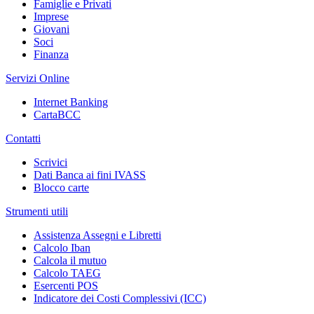
Famiglie e Privati
Imprese
Giovani
Soci
Finanza
Servizi Online
Internet Banking
CartaBCC
Contatti
Scrivici
Dati Banca ai fini IVASS
Blocco carte
Strumenti utili
Assistenza Assegni e Libretti
Calcolo Iban
Calcola il mutuo
Calcolo TAEG
Esercenti POS
Indicatore dei Costi Complessivi (ICC)