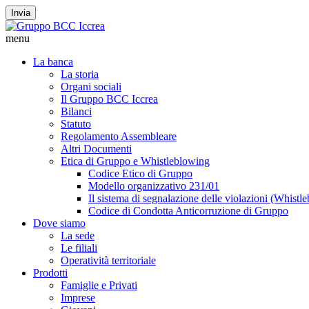
Invia
menu
La banca
La storia
Organi sociali
Il Gruppo BCC Iccrea
Bilanci
Statuto
Regolamento Assembleare
Altri Documenti
Etica di Gruppo e Whistleblowing
Codice Etico di Gruppo
Modello organizzativo 231/01
Il sistema di segnalazione delle violazioni (Whistl
Codice di Condotta Anticorruzione di Gruppo
Dove siamo
La sede
Le filiali
Operatività territoriale
Prodotti
Famiglie e Privati
Imprese