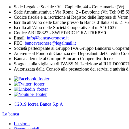
Sede Legale e Sociale : Via Capitello, 44 - Concamarise (Vr)
Sede Amministrativa : Via Roma, 2 - Bovolone (Vr) Tel: 045 
Codice fiscale e n. iscrizione al Registro delle Imprese di V
Iscritta all’Albo delle banche presso la Banca d’Italia al n. 2176
Iscritta all’Albo delle Società Cooperative al n. A161637
Codice ABI 08322 - SWIFT/BIC ICRAITRR8Y0
Email:
info@bancaveronese.it
PEC:
bancaveronese@legalmail.it
Società partecipante al Gruppo IVA Gruppo Bancario Cooperat
Aderente al Fondo di Garanzia dei Depositanti del Credito Coo
Banca aderente al Gruppo Bancario Cooperativo Iccrea
Soggetta alla vigilanza di IVASS N. Iscrizione al RUI:D0000711
Autorizzata dalla Consob alla prestazione dei servizi e attività d
©2019 Iccrea Banca S.p.A
La banca
La storia
Organi sociali