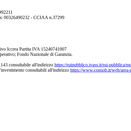
6992211
erona: 00326490232 - CCIAA n.37299
ivo Iccrea Partita IVA 15240741007
perativo; Fondo Nazionale di Garanzia.
43 consultabile all'indirizzo
https://ruipubblico.ivass.it/rui-pubblica/
’investimento consultabili all'indirizzo
https://www.consob.it/web/area-