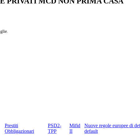
E PRIVATI MCD NON PRIMA CASA
glie.
Prestiti
PSD2-
Mifid
Nuove regole europee di def
Obbligazionari
TPP
II
default