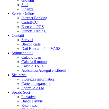
Giovani
Soci
Finanza
Servizi Online
Internet Banking
CartaBCC
Esercenti POS
Directa Trading
Contatti
Scrivici
Blocco carte
Dati Banca ai fini IVASS
Strumenti utili
Calcolo Iban
Calcola il mutuo
Calcolo TAEG
Assistenza Assegni e Libretti
Sicurezza
Sicurezza informatica
Carte di pagamento
Sportello ATM
Spazio Soci
Iniziative
Bandi e avvisi
Essere soci