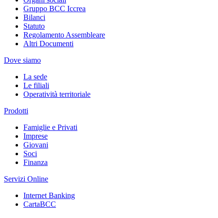
Gruppo BCC Iccrea
Bilanci
Statuto
Regolamento Assembleare
Altri Documenti
Dove siamo
La sede
Le filiali
Operatività territoriale
Prodotti
Famiglie e Privati
Imprese
Giovani
Soci
Finanza
Servizi Online
Internet Banking
CartaBCC