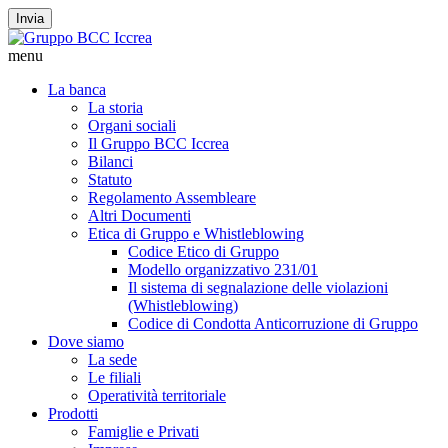
Invia
menu
La banca
La storia
Organi sociali
Il Gruppo BCC Iccrea
Bilanci
Statuto
Regolamento Assembleare
Altri Documenti
Etica di Gruppo e Whistleblowing
Codice Etico di Gruppo
Modello organizzativo 231/01
Il sistema di segnalazione delle violazioni
(Whistleblowing)
Codice di Condotta Anticorruzione di Gruppo
Dove siamo
La sede
Le filiali
Operatività territoriale
Prodotti
Famiglie e Privati