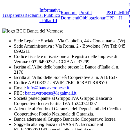
Informativa
Rapporti
Prestiti
PSD2-
Mifid
Trasparenza
Reclami
al Pubblico
Dormienti
Obbligazionari
TPP
II
- Pillar III
Sede Legale e Sociale : Via Capitello, 44 - Concamarise (Vr)
Sede Amministrativa : Via Roma, 2 - Bovolone (Vr) Tel: 045
6992211
Codice fiscale e n. iscrizione al Registro delle Imprese di
Verona: 00326490232 - CCIAA n.37299
Iscritta all’Albo delle banche presso la Banca d’Italia al n.
2176
Iscritta all’Albo delle Società Cooperative al n. A161637
Codice ABI 08322 - SWIFT/BIC ICRAITRR8Y0
Email:
info@bancaveronese.it
PEC:
bancaveronese@legalmail.it
Società partecipante al Gruppo IVA Gruppo Bancario
Cooperativo Iccrea Partita IVA 15240741007
Aderente al Fondo di Garanzia dei Depositanti del Credito
Cooperativo; Fondo Nazionale di Garanzia.
Banca aderente al Gruppo Bancario Cooperativo Iccrea
Soggetta alla vigilanza di IVASS N. Iscrizione al
RUI:D000071143 consultabile all'indirizzo