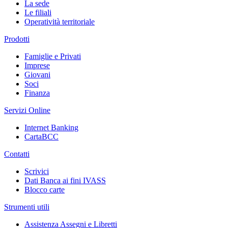
La sede
Le filiali
Operatività territoriale
Prodotti
Famiglie e Privati
Imprese
Giovani
Soci
Finanza
Servizi Online
Internet Banking
CartaBCC
Contatti
Scrivici
Dati Banca ai fini IVASS
Blocco carte
Strumenti utili
Assistenza Assegni e Libretti