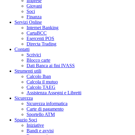
Imprese
Giovani
Soci
Finanza
Servizi Online
Internet Banking
CartaBCC
Esercenti POS
Directa Trading
Contatti
Scrivici
Blocco carte
Dati Banca ai fini IVASS
Strumenti utili
Calcolo Iban
Calcola il mutuo
Calcolo TAEG
Assistenza Assegni e Libretti
Sicurezza
Sicurezza informatica
Carte di pagamento
Sportello ATM
Spazio Soci
Iniziative
Bandi e avvisi