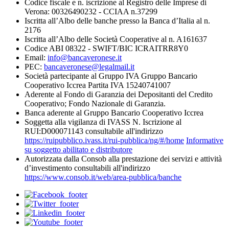
Codice fiscale e n. iscrizione al Registro delle Imprese di
Verona: 00326490232 - CCIAA n.37299
Iscritta all’Albo delle banche presso la Banca d’Italia al n.
2176
Iscritta all’Albo delle Società Cooperative al n. A161637
Codice ABI 08322 - SWIFT/BIC ICRAITRR8Y0
Email:
info@bancaveronese.it
PEC:
bancaveronese@legalmail.it
Società partecipante al Gruppo IVA Gruppo Bancario
Cooperativo Iccrea Partita IVA 15240741007
Aderente al Fondo di Garanzia dei Depositanti del Credito
Cooperativo; Fondo Nazionale di Garanzia.
Banca aderente al Gruppo Bancario Cooperativo Iccrea
Soggetta alla vigilanza di IVASS N. Iscrizione al
RUI:D000071143 consultabile all'indirizzo
https://ruipubblico.ivass.it/rui-pubblica/ng/#/home
Informative
su soggetto abilitato e distributore
Autorizzata dalla Consob alla prestazione dei servizi e attività
d’investimento consultabili all'indirizzo
https://www.consob.it/web/area-pubblica/banche