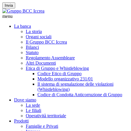
Invia
menu
La banca
La storia
Organi sociali
Il Gruppo BCC Iccrea
Bilanci
Statuto
Regolamento Assembleare
Altri Documenti
Etica di Gruppo e Whistleblowing
Codice Etico di Gruppo
Modello organizzativo 231/01
Il sistema di segnalazione delle violazioni
(Whistleblowing)
Codice di Condotta Anticorruzione di Gruppo
Dove siamo
La sede
Le filiali
Operatività territoriale
Prodotti
Famiglie e Privati