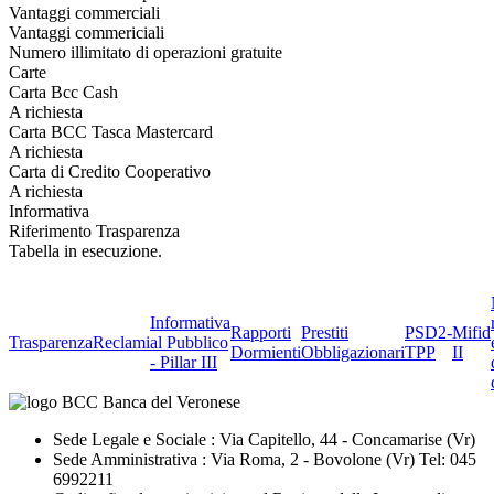
Vantaggi commerciali
Vantaggi commericiali
Numero illimitato di operazioni gratuite
Carte
Carta Bcc Cash
A richiesta
Carta BCC Tasca Mastercard
A richiesta
Carta di Credito Cooperativo
A richiesta
Informativa
Riferimento Trasparenza
Tabella in esecuzione.
Informativa
Rapporti
Prestiti
PSD2-
Mifid
Trasparenza
Reclami
al Pubblico
Dormienti
Obbligazionari
TPP
II
- Pillar III
Sede Legale e Sociale : Via Capitello, 44 - Concamarise (Vr)
Sede Amministrativa : Via Roma, 2 - Bovolone (Vr) Tel: 045
6992211