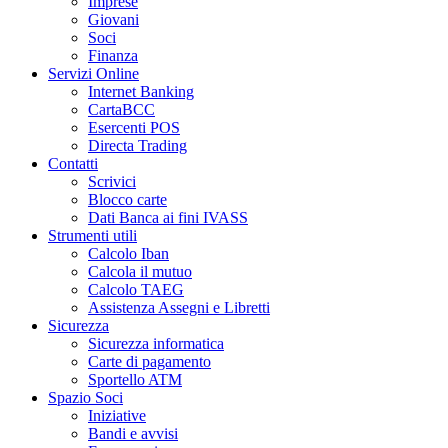
Imprese
Giovani
Soci
Finanza
Servizi Online
Internet Banking
CartaBCC
Esercenti POS
Directa Trading
Contatti
Scrivici
Blocco carte
Dati Banca ai fini IVASS
Strumenti utili
Calcolo Iban
Calcola il mutuo
Calcolo TAEG
Assistenza Assegni e Libretti
Sicurezza
Sicurezza informatica
Carte di pagamento
Sportello ATM
Spazio Soci
Iniziative
Bandi e avvisi