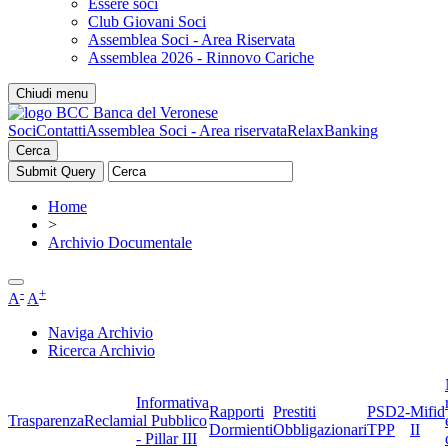
Essere soci
Club Giovani Soci
Assemblea Soci - Area Riservata
Assemblea 2026 - Rinnovo Cariche
Chiudi menu
Soci
Contatti
Assemblea Soci - Area riservata
RelaxBanking
Cerca
Home
>
Archivio Documentale
-
+
A
A
Naviga Archivio
Ricerca Archivio
Informativa
Rapporti
Prestiti
PSD2-
Mifid
Trasparenza
Reclami
al Pubblico
Dormienti
Obbligazionari
TPP
II
- Pillar III