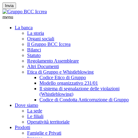
Invia
menu
La banca
La storia
Organi sociali
Il Gruppo BCC Iccrea
Bilanci
Statuto
Regolamento Assembleare
Altri Documenti
Etica di Gruppo e Whistleblowing
Codice Etico di Gruppo
Modello organizzativo 231/01
Il sistema di segnalazione delle violazioni
(Whistleblowing)
Codice di Condotta Anticorruzione di Gruppo
Dove siamo
La sede
Le filiali
Operatività territoriale
Prodotti
Famiglie e Privati