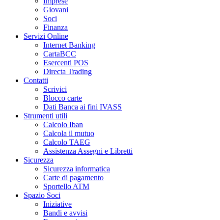
Imprese
Giovani
Soci
Finanza
Servizi Online
Internet Banking
CartaBCC
Esercenti POS
Directa Trading
Contatti
Scrivici
Blocco carte
Dati Banca ai fini IVASS
Strumenti utili
Calcolo Iban
Calcola il mutuo
Calcolo TAEG
Assistenza Assegni e Libretti
Sicurezza
Sicurezza informatica
Carte di pagamento
Sportello ATM
Spazio Soci
Iniziative
Bandi e avvisi