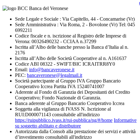
Sede Legale e Sociale : Via Capitello, 44 - Concamarise (Vr)
Sede Amministrativa : Via Roma, 2 - Bovolone (Vr) Tel: 045
6992211
Codice fiscale e n. iscrizione al Registro delle Imprese di
Verona: 00326490232 - CCIAA n.37299
Iscritta all’Albo delle banche presso la Banca d’Italia al n.
2176
Iscritta all’Albo delle Società Cooperative al n. A161637
Codice ABI 08322 - SWIFT/BIC ICRAITRR8Y0
Email:
info@bancaveronese.it
PEC:
bancaveronese@legalmail.it
Società partecipante al Gruppo IVA Gruppo Bancario
Cooperativo Iccrea Partita IVA 15240741007
Aderente al Fondo di Garanzia dei Depositanti del Credito
Cooperativo; Fondo Nazionale di Garanzia.
Banca aderente al Gruppo Bancario Cooperativo Iccrea
Soggetta alla vigilanza di IVASS N. Iscrizione al
RUI:D000071143 consultabile all'indirizzo
https://ruipubblico.ivass.it/rui-pubblica/ng/#/home
Informative
su soggetto abilitato e distributore
Autorizzata dalla Consob alla prestazione dei servizi e attività
d’investimento consultabili all'indirizzo