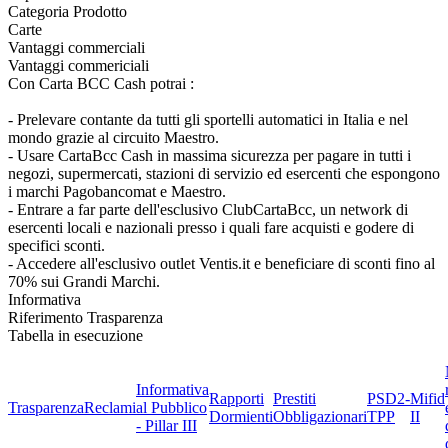
Categoria Prodotto
Carte
Vantaggi commerciali
Vantaggi commericiali
Con Carta BCC Cash potrai :
- Prelevare contante da tutti gli sportelli automatici in Italia e nel
mondo grazie al circuito Maestro.
- Usare CartaBcc Cash in massima sicurezza per pagare in tutti i
negozi, supermercati, stazioni di servizio ed esercenti che espongono
i marchi Pagobancomat e Maestro.
- Entrare a far parte dell'esclusivo ClubCartaBcc, un network di
esercenti locali e nazionali presso i quali fare acquisti e godere di
specifici sconti.
- Accedere all'esclusivo outlet Ventis.it e beneficiare di sconti fino al
70% sui Grandi Marchi.
Informativa
Riferimento Trasparenza
Tabella in esecuzione
Informativa
Rapporti
Prestiti
PSD2-
Mifid
Trasparenza
Reclami
al Pubblico
Dormienti
Obbligazionari
TPP
II
- Pillar III