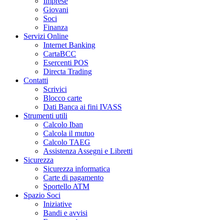
Imprese
Giovani
Soci
Finanza
Servizi Online
Internet Banking
CartaBCC
Esercenti POS
Directa Trading
Contatti
Scrivici
Blocco carte
Dati Banca ai fini IVASS
Strumenti utili
Calcolo Iban
Calcola il mutuo
Calcolo TAEG
Assistenza Assegni e Libretti
Sicurezza
Sicurezza informatica
Carte di pagamento
Sportello ATM
Spazio Soci
Iniziative
Bandi e avvisi