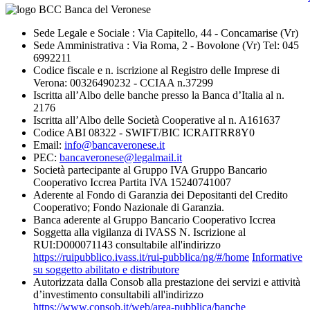
Sede Legale e Sociale : Via Capitello, 44 - Concamarise (Vr)
Sede Amministrativa : Via Roma, 2 - Bovolone (Vr) Tel: 045
6992211
Codice fiscale e n. iscrizione al Registro delle Imprese di
Verona: 00326490232 - CCIAA n.37299
Iscritta all’Albo delle banche presso la Banca d’Italia al n.
2176
Iscritta all’Albo delle Società Cooperative al n. A161637
Codice ABI 08322 - SWIFT/BIC ICRAITRR8Y0
Email:
info@bancaveronese.it
PEC:
bancaveronese@legalmail.it
Società partecipante al Gruppo IVA Gruppo Bancario
Cooperativo Iccrea Partita IVA 15240741007
Aderente al Fondo di Garanzia dei Depositanti del Credito
Cooperativo; Fondo Nazionale di Garanzia.
Banca aderente al Gruppo Bancario Cooperativo Iccrea
Soggetta alla vigilanza di IVASS N. Iscrizione al
RUI:D000071143 consultabile all'indirizzo
https://ruipubblico.ivass.it/rui-pubblica/ng/#/home
Informative
su soggetto abilitato e distributore
Autorizzata dalla Consob alla prestazione dei servizi e attività
d’investimento consultabili all'indirizzo
https://www.consob.it/web/area-pubblica/banche