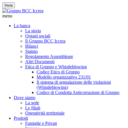
Invia
menu
La banca
La storia
Organi sociali
Il Gruppo BCC Iccrea
Bilanci
Statuto
Regolamento Assembleare
Altri Documenti
Etica di Gruppo e Whistleblowing
Codice Etico di Gruppo
Modello organizzativo 231/01
Il sistema di segnalazione delle violazioni
(Whistleblowing)
Codice di Condotta Anticorruzione di Gruppo
Dove siamo
La sede
Le filiali
Operatività territoriale
Prodotti
Famiglie e Privati